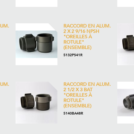
UM.
RACCORD EN ALUM.
2 X 2 9/16 NPSH
"OREILLES À
ROTULE"
(ENSEMBLE)
5132PS41R
UM.
RACCORD EN ALUM.
2 1/2 X 3 BAT
"OREILLES À
ROTULE"
(ENSEMBLE)
5140BA48R