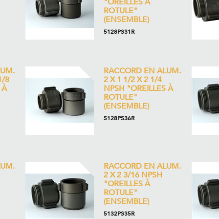
"OREILLES À
ROTULE"
(ENSEMBLE)
5128PS31R
UM.
RACCORD EN ALUM.
1/8
2 X 1 1/2 X 2 1/4
 À
NPSH "OREILLES À
ROTULE"
(ENSEMBLE)
5128PS36R
UM.
RACCORD EN ALUM.
2 X 2 3/16 NPSH
"OREILLES À
ROTULE"
(ENSEMBLE)
5132PS35R