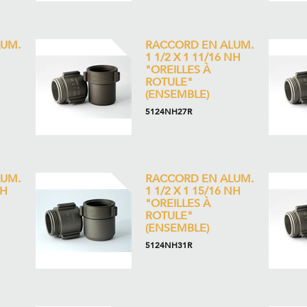
UM.
RACCORD EN ALUM.
1 1/2 X 1 11/16 NH
"OREILLES À
ROTULE"
(ENSEMBLE)
5124NH27R
UM.
RACCORD EN ALUM.
NH
1 1/2 X 1 15/16 NH
"OREILLES À
ROTULE"
(ENSEMBLE)
5124NH31R