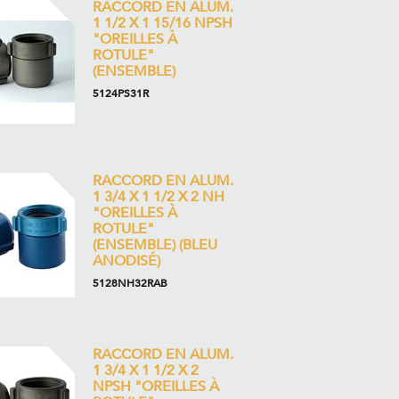
RACCORD EN ALUM.
1 1/2 X 1 15/16 NPSH
"OREILLES À
ROTULE"
(ENSEMBLE)
5124PS31R
RACCORD EN ALUM.
1 3/4 X 1 1/2 X 2 NH
"OREILLES À
ROTULE"
(ENSEMBLE) (BLEU
ANODISÉ)
5128NH32RAB
RACCORD EN ALUM.
1 3/4 X 1 1/2 X 2
NPSH "OREILLES À