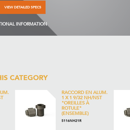
VIEW DETAILED SPECS
TIONAL INFORMATION
HIS CATEGORY
UM.
RACCORD EN ALUM.
ST
1 X 1 9/32 NH/NST
"OREILLES À
ROTULE"
(ENSEMBLE)
5116NH21R