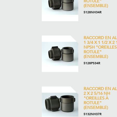
ROTULE"
(ENSEMBLE)
5128NH34R
RACCORD EN AL
1 3/4 X 1 1/2 X 2 
NPSH "OREILLES
ROTULE"
(ENSEMBLE)
5128PS34R
RACCORD EN AL
2 X 2 5/16 NH
"OREILLES À
ROTULE"
(ENSEMBLE)
5132NH37R