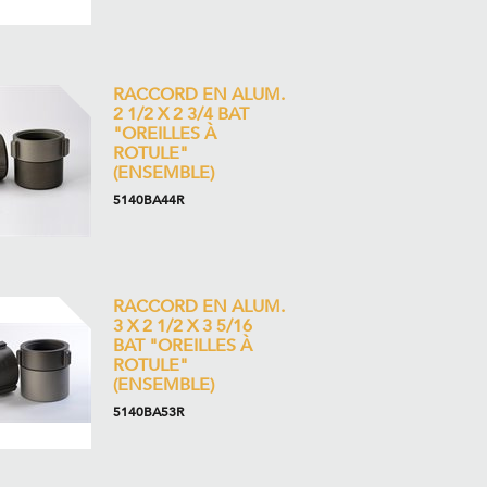
RACCORD EN ALUM.
2 1/2 X 2 3/4 BAT
"OREILLES À
ROTULE"
(ENSEMBLE)
5140BA44R
RACCORD EN ALUM.
3 X 2 1/2 X 3 5/16
BAT "OREILLES À
ROTULE"
(ENSEMBLE)
5140BA53R