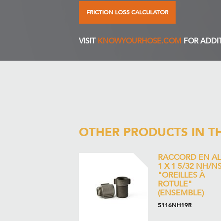
FRICTION LOSS CALCULATOR
VISIT
KNOWYOURHOSE.COM
FOR ADDI
OTHER PRODUCTS IN T
RACCORD EN AL
1 X 1 5/32 NH/N
"OREILLES À
ROTULE"
(ENSEMBLE)
5116NH19R