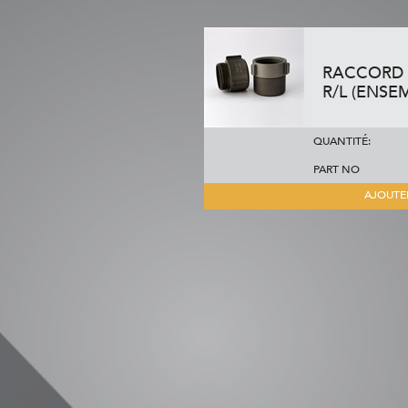
RACCORD E
R/L (ENSE
QUANTITÉ:
PART NO
AJOUTE