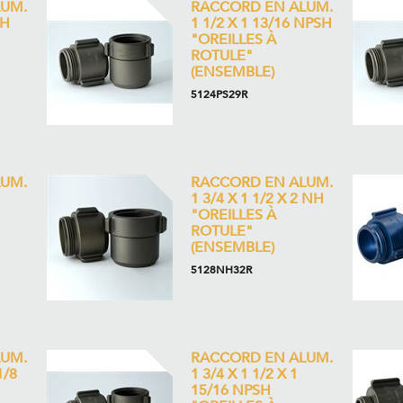
UM.
RACCORD EN ALUM.
SH
1 1/2 X 1 13/16 NPSH
"OREILLES À
ROTULE"
(ENSEMBLE)
5124PS29R
UM.
RACCORD EN ALUM.
1 3/4 X 1 1/2 X 2 NH
"OREILLES À
ROTULE"
(ENSEMBLE)
5128NH32R
UM.
RACCORD EN ALUM.
1/8
1 3/4 X 1 1/2 X 1
15/16 NPSH