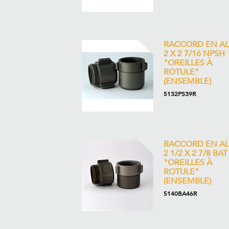
RACCORD EN AL
2 X 2 7/16 NPSH
"OREILLES À
ROTULE"
(ENSEMBLE)
5132PS39R
RACCORD EN AL
2 1/2 X 2 7/8 BAT
"OREILLES À
ROTULE"
(ENSEMBLE)
5140BA46R