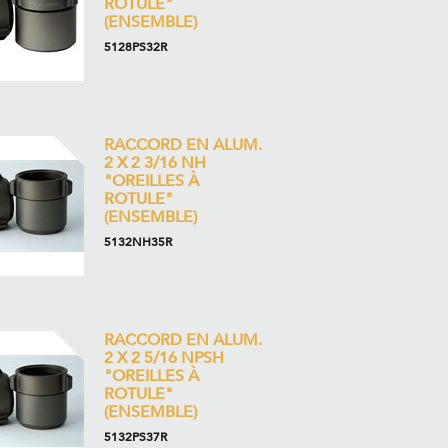
ROTULE"
(ENSEMBLE)
5128PS32R
RACCORD EN ALUM.
2 X 2 3/16 NH
"OREILLES À
ROTULE"
(ENSEMBLE)
5132NH35R
RACCORD EN ALUM.
2 X 2 5/16 NPSH
"OREILLES À
ROTULE"
(ENSEMBLE)
5132PS37R