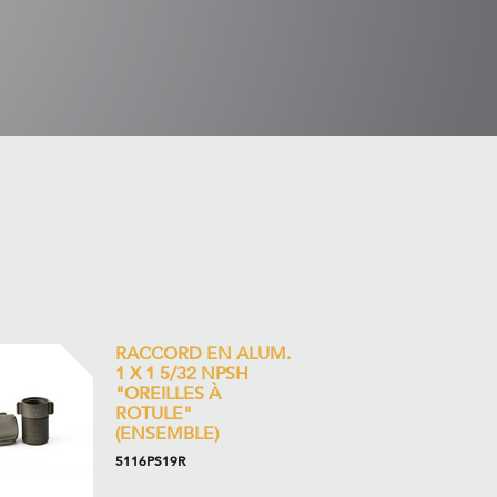
RACCORD EN ALUM.
1 X 1 5/32 NPSH
"OREILLES À
ROTULE"
(ENSEMBLE)
5116PS19R