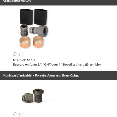
Accouplements Ght
5112GH16SKIT
Raccord en Alum 3/4"GHT pour 1" Boostlite / serti (Ensemble)
Municipal / Industrial / Forestry Alum. and Brass Cplgs.