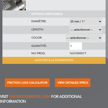
OPTIONS DISPONIBLE:
DIAMÈTRE:
LENGTH:
COLOR:
QUANTITÉ:
NO PROD.
163100001T
AJOUTER À LA SOUMISSION
FRICTION LOSS CALCULATOR
VIEW DETAILED SPECS
VISIT
KNOWYOURHOSE.COM
FOR ADDITIONAL
INFORMATION