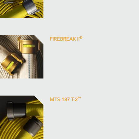
®
FIREBREAK II
™
MTS-187 T-2