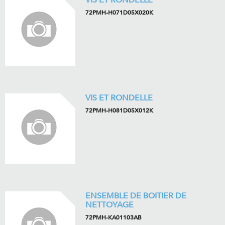
VIS ET RONDELLE
72PMH-H071D05X020K
VIS ET RONDELLE
72PMH-H081D05X012K
ENSEMBLE DE BOITIER DE
NETTOYAGE
72PMH-KA01103AB