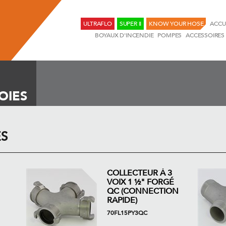
ULTRAFLO
SUPER II
KNOW YOUR HOSE
ACCU
BOYAUX D'INCENDIE
POMPES
ACCESSOIRES
OIES
ES
COLLECTEUR À 3
VOIX 1 ½" FORGÉ
QC (CONNECTION
RAPIDE)
70FL15PY3QC