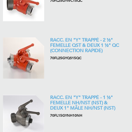
70FL25GYWC15QC
RACC. EN "Y" TRAPPÉ - 2 ½"
FEMELLE QST & DEUX 1 ½" QC
(CONNECTION RAPIDE)
70FL25GYQS15QC
RACC. EN "Y" TRAPPÉ - 1 ½"
FEMELLE NH/NST (NST) &
DEUX 1" MÂLE NH/NST (NST)
70FL15GYNH10NH