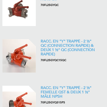
70FL25GYQC
RACC. EN "Y" TRAPPÉ - 2 ½"
QC (CONNECTION RAPIDE) &
DEUX 1 ½" QC (CONNECTION
RAPIDE)
70FL25GYQC15QC
RACC. EN "Y" TRAPPÉ - 2 ½"
FEMELLE QST & DEUX 1 ½"
MÂLE NPSH
70FL25GYQS15PS