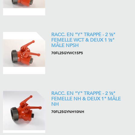
RACC. EN "Y" TRAPPÉ - 2 ½"
FEMELLE WCT & DEUX 1 ½"
MÂLE NPSH
70FL25GYWC15PS
RACC. EN "Y" TRAPPÉ - 2 ½"
FEMELLE NH & DEUX 1" MÂLE
NH
70FL25GYNH10NH