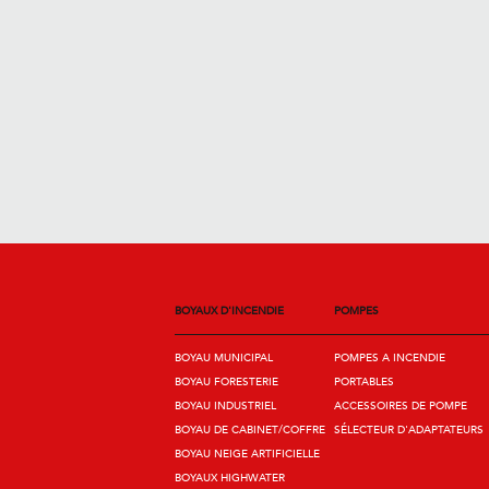
BOYAUX D'INCENDIE
POMPES
BOYAU MUNICIPAL
POMPES A INCENDIE
BOYAU FORESTERIE
PORTABLES
BOYAU INDUSTRIEL
ACCESSOIRES DE POMPE
BOYAU DE CABINET/COFFRE
SÉLECTEUR D'ADAPTATEURS
BOYAU NEIGE ARTIFICIELLE
BOYAUX HIGHWATER