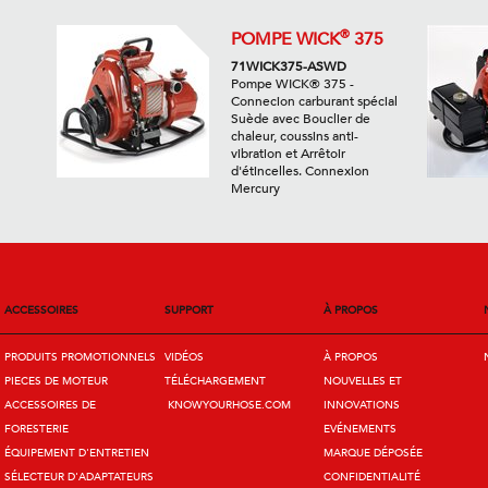
®
POMPE WICK
375
71WICK375-ASWD
Pompe WICK® 375 -
Connecion carburant spécial
Suède avec Bouclier de
chaleur, coussins anti-
vibration et Arrêtoir
d'étincelles. Connexion
Mercury
ACCESSOIRES
SUPPORT
À PROPOS
PRODUITS PROMOTIONNELS
VIDÉOS
À PROPOS
PIECES DE MOTEUR
TÉLÉCHARGEMENT
NOUVELLES ET
ACCESSOIRES DE
KNOWYOURHOSE.COM
INNOVATIONS
FORESTERIE
EVÉNEMENTS
ÉQUIPEMENT D'ENTRETIEN
MARQUE DÉPOSÉE
SÉLECTEUR D'ADAPTATEURS
CONFIDENTIALITÉ