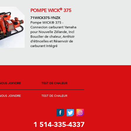
®
POMPE WICK
375
71WICK375-YNZX
Pompe WICK® 375 -
Connecion carburant Yamaha
pour Nouvelle Zélande, incl
Bouclier de chaleur, Arrêtoir
d'étincelles et Réservoir de
carburant intégré
NOUS JOINDRE
TEST DE CHALEUR
NOUS JOINDRE
TEST DE CHALEUR
1 514-335-4337