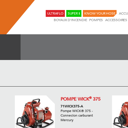
ULTRAFLO
SUPER II
KNOW YOUR HOSE
ACCU
BOYAUX D'INCENDIE
POMPES
ACCESSOIRES
®
POMPE WICK
375
71WICK375-A
Pompe WICK® 375 -
Connecion carburant
Mercury