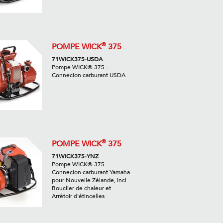
®
POMPE WICK
375
71WICK375-USDA
Pompe WICK® 375 -
Connecion carburant USDA
®
POMPE WICK
375
71WICK375-YNZ
Pompe WICK® 375 -
Connecion carburant Yamaha
pour Nouvelle Zélande, incl
Bouclier de chaleur et
Arrêtoir d'étincelles