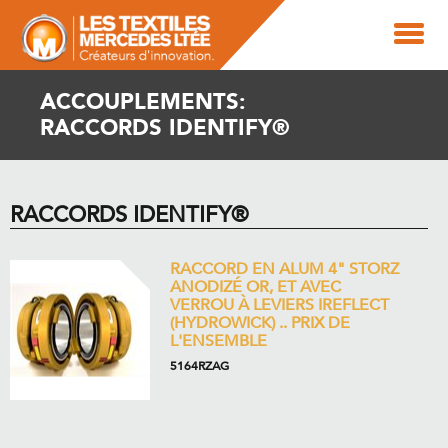
ACCOUPLEMENTS:
RACCORDS IDENTIFY®
RACCORDS IDENTIFY®
RACCORD EN ALUM 4" STORZ
ANODIZÉ OR, ET AVEC
VERROU À LEVIERS IREFLECT
(HYDROWICK) .. PRIX DE
L'ENSEMBLE
5164RZAG