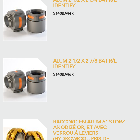
ALUM 2 1/2 X 2 3/4 BAT R/L
IDENTIFY
5140BA44RI
ALUM 2 1/2 X 2 7/8 BAT R/L
IDENTIFY
5140BA46RI
RACCORD EN ALUM 6" STORZ
ANODIZÉ OR, ET AVEC
VERROU À LEVIERS
(HYDROWICK) .. PRIX DE