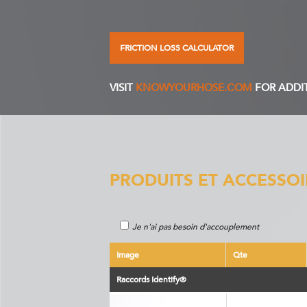
FRICTION LOSS CALCULATOR
VISIT
KNOWYOURHOSE.COM
FOR ADDI
PRODUITS ET ACCESSOI
Je n'ai pas besoin d'accouplement
Image
Qte
Raccords Identify®