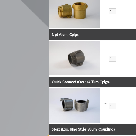
Npt Alum. Cplgs.
Quick Connect (Qc) 1/4 Turn Cplgs.
Storz (Exp. Ring Style) Alum. Couplings