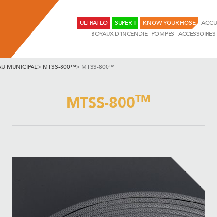
ULTRAFLO
SUPER II
KNOW YOUR HOSE
ACCU
BOYAUX D'INCENDIE
POMPES
ACCESSOIRES
U MUNICIPAL
>
MTSS-800™
>
MTSS-800™
TM
MTSS-800