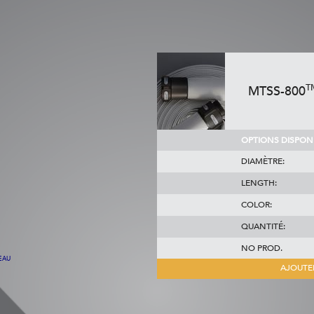
T
MTSS-800
OPTIONS DISPONI
DIAMÈTRE:
LENGTH:
COLOR:
QUANTITÉ:
NO PROD.
EAU
AJOUTE