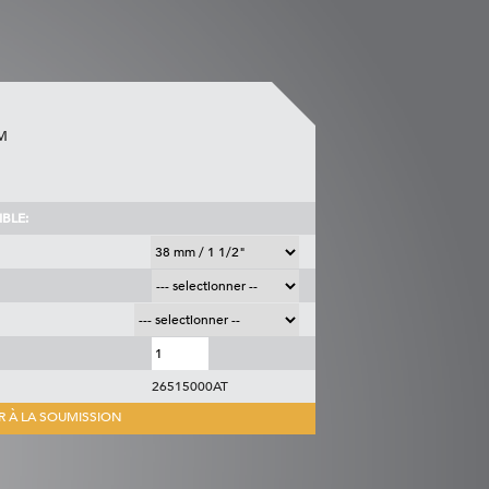
M
BLE:
26515000AT
R À LA SOUMISSION