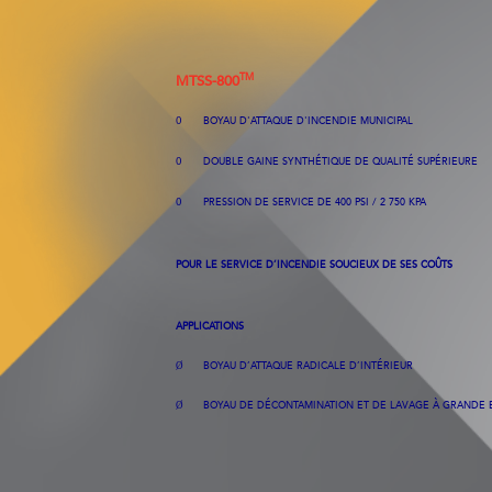
TM
MTSS-800
BOYAU
D'ATTAQUE
D'INCENDIE
MUNICIPAL
O
DOUBLE GAINE SYNTHÉTIQUE DE QUALITÉ SUPÉRIEURE
O
PRESSION DE SERVICE DE 400 PSI / 2 750
KPA
O
POUR LE SERVICE D’INCENDIE SOUCIEUX DE SES COÛTS
APPLICATIONS
BOYAU
D’ATTAQUE
RADICALE
D’INTÉRIEUR
Ø
BOYAU DE DÉCONTAMINATION ET DE LAVAGE À GRANDE 
Ø