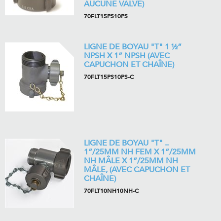
AUCUNE VALVE)
70FLT15PS10PS
LIGNE DE BOYAU "T" 1 ½”
NPSH X 1” NPSH (AVEC
CAPUCHON ET CHAÎNE)
70FLT15PS10PS-C
LIGNE DE BOYAU "T" ..
1”/25MM NH FEM X 1”/25MM
NH MÂLE X 1”/25MM NH
MÂLE, (AVEC CAPUCHON ET
CHAÎNE)
70FLT10NH10NH-C