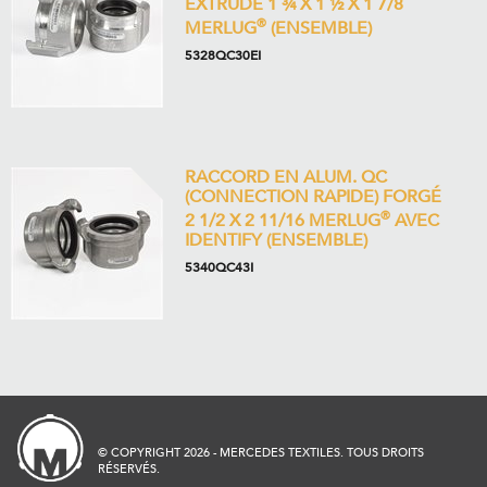
EXTRUDÉ 1 ¾ X 1 ½ X 1 7/8
®
MERLUG
(ENSEMBLE)
5328QC30EI
RACCORD EN ALUM. QC
(CONNECTION RAPIDE) FORGÉ
®
2 1/2 X 2 11/16 MERLUG
AVEC
IDENTIFY (ENSEMBLE)
5340QC43I
© COPYRIGHT 2026 - MERCEDES TEXTILES. TOUS DROITS
RÉSERVÉS.