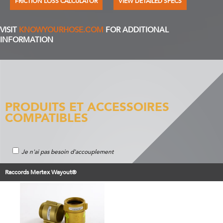
FRICTION LOSS CALCULATOR
VIEW DETAILED SPECS
VISIT
KNOWYOURHOSE.COM
FOR ADDITIONAL
INFORMATION
PRODUITS ET ACCESSOIRES
COMPATIBLES
Je n'ai pas besoin d'accouplement
Raccords Mertex Wayout®