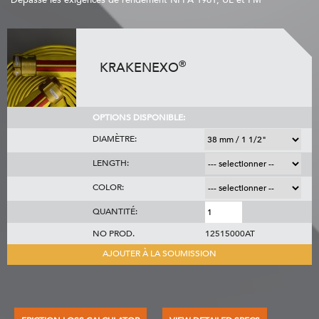
Depasse les exigences de rendement NFPA 1961, UL et FM
®
KRAKENEXO
OPTIONS DISPONIBLE:
DIAMÈTRE:
LENGTH:
COLOR:
QUANTITÉ:
NO PROD.
12515000AT
AJOUTER À LA SOUMISSION