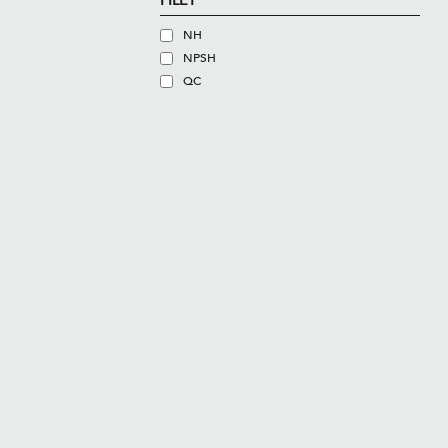
FILET
NH
NPSH
QC