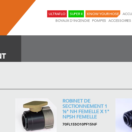
ULTRAFLO
SUPER II
KNOW YOUR HOSE
ACCU
BOYAUX D'INCENDIE
POMPES
ACCESSOIRES
NT
ROBINET DE
SECTIONNEMENT 1
½" NH FEMELLE X 1"
NPSH FEMELLE
70FL15SO10PF15NF