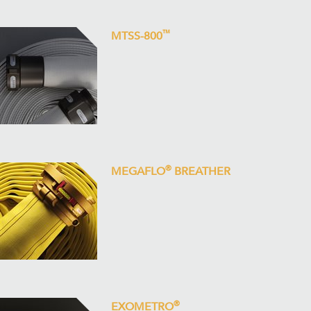
™
MTSS-800
®
MEGAFLO
BREATHER
®
EXOMETRO