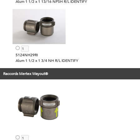
Alum 1 1/2 x 1 13/16 NPSH R/L IDENTIFY
5124NH29RI
Alum 1 1/2 x 1 3/4 NH R/L IDENTIFY
Raccords Mertex Wayout®