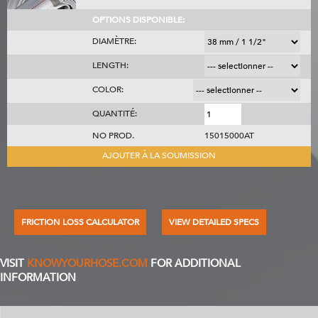
OPTIONS DISPONIBLE:
DIAMÈTRE:
LENGTH:
COLOR:
QUANTITÉ:
NO PROD.
15015000AT
AJOUTER À LA SOUMISSION
FRICTION LOSS CALCULATOR
VIEW DETAILED SPECS
VISIT
KNOWYOURHOSE.COM
FOR ADDITIONAL
INFORMATION