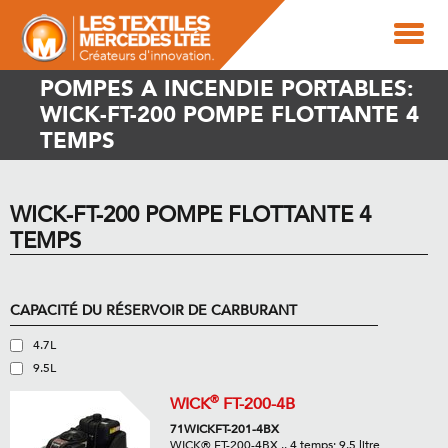
POMPES A INCENDIE PORTABLES:
WICK-FT-200 POMPE FLOTTANTE 4
TEMPS
WICK-FT-200 POMPE FLOTTANTE 4
TEMPS
CAPACITÉ DU RÉSERVOIR DE CARBURANT
4.7L
9.5L
®
WICK
FT-200-4B
71WICKFT-201-4BX
WICK® FT-200-4BX .. 4 temps; 9.5 litre