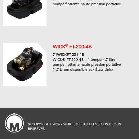
pompe flottante haute pression portative
®
WICK
FT-200-4B
71WICKFT-201-4B
WICK® FT-200-4B .. 4 temps; 4.7 litre
pompe flottante haute pression portative
(4,7 L non disponible aux États-Unis)
© COPYRIGHT 2026 - MERCEDES TEXTILES. TOUS DROITS
RÉSERVÉS.