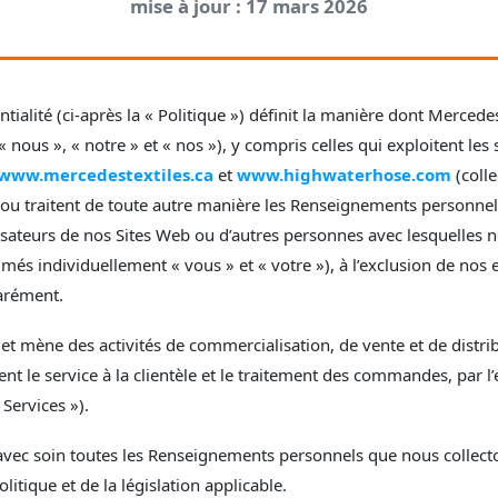
mise à jour : 17 mars 2026
tialité (ci-après la « Politique ») définit la manière dont Mercedes 
« nous », « notre » et « nos »), y compris celles qui exploitent les
www.mercedestextiles.ca
et
www.highwaterhose.com
(colle
t ou traitent de toute autre manière les Renseignements personnels 
lisateurs de nos Sites Web ou d’autres personnes avec lesquelles 
mmés individuellement « vous » et « votre »), à l’exclusion de no
parément.
et mène des activités de commercialisation, de vente et de distrib
t le service à la clientèle et le traitement des commandes, par l
Services »).
vec soin toutes les Renseignements personnels que nous collecto
litique et de la législation applicable.