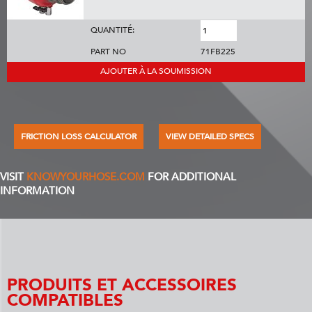
QUANTITÉ:
PART NO
71FB225
AJOUTER À LA SOUMISSION
FRICTION LOSS CALCULATOR
VIEW DETAILED SPECS
VISIT
KNOWYOURHOSE.COM
FOR ADDITIONAL
INFORMATION
PRODUITS ET ACCESSOIRES
COMPATIBLES