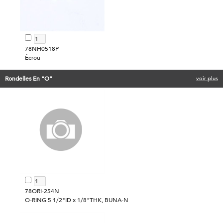
78NH0518P
Écrou
Rondelles En “O”
voir plus
78ORI-254N
O-RING 5 1/2"ID x 1/8"THK, BUNA-N