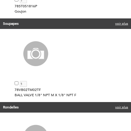
78ST051816P
Goujon
Soupapes
voir plus
78VB02TM02TF
BALL VALVE 1/8" NPT M X 1/8" NPT F
Rondelles
voir plus