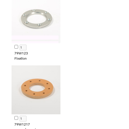
79W123
Fixation
79W1217