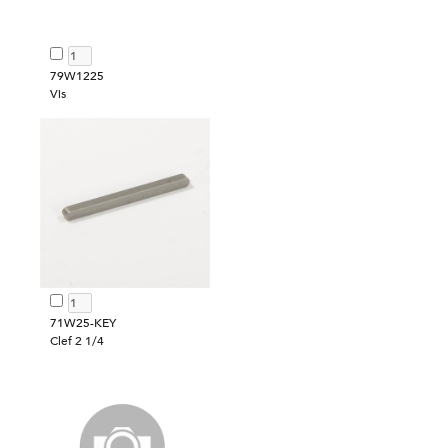
79W1225
Vis
71W25-KEY
Clef 2 1/4