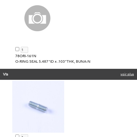
78ORI-161N
O-RING SEAL 5.487"ID x .103"THK, BUNA-N
Vis
voir plus