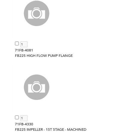
71FB-4081
FB225 HIGH FLOW PUMP FLANGE
71FB-4330
FB225 IMPELLER - 1ST STAGE - MACHINED