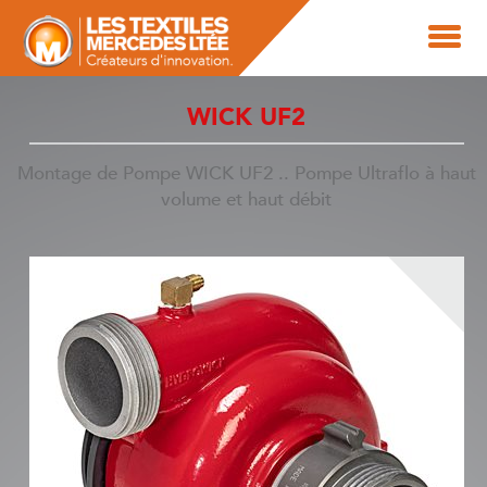
WICK UF2
Montage de Pompe WICK UF2 .. Pompe Ultraflo à haut
volume et haut débit