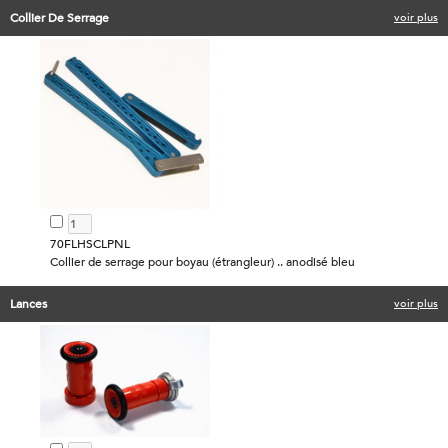
Collier De Serrage
voir plus
70FLHSCLPNL
Collier de serrage pour boyau (étrangleur) .. anodisé bleu
Lances
voir plus