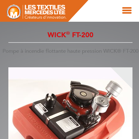
®
WICK
FT-200
Pompe à incendie flottante haute pression WICK® FT-200