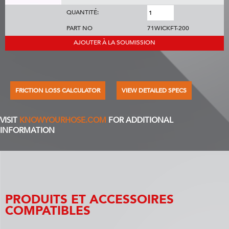
QUANTITÉ:
PART NO
71WICKFT-200
AJOUTER À LA SOUMISSION
FRICTION LOSS CALCULATOR
VIEW DETAILED SPECS
VISIT
KNOWYOURHOSE.COM
FOR ADDITIONAL
INFORMATION
PRODUITS ET ACCESSOIRES
COMPATIBLES