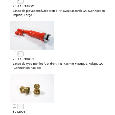
70FL15ZFGQC
Lance de jet vaporisé/Jet droit 1 ½" avec raccords QC (Connection
Rapide) Forgé
70FL15ZBRQC
Lance de type Barillet /Jet droit 1 ½"/38mm Plastique, Adapt. QC
(Connection Rapide)
6012001