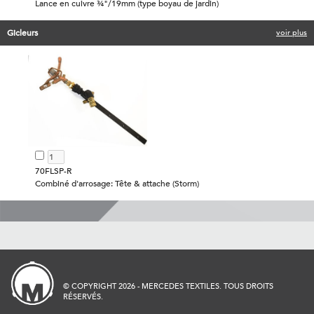
Lance en cuivre ¾"/19mm (type boyau de jardin)
Gicleurs
voir plus
70FLSP-R
Combiné d'arrosage: Tête & attache (Storm)
© COPYRIGHT 2026 - MERCEDES TEXTILES. TOUS DROITS
RÉSERVÉS.