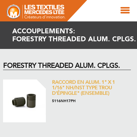
ACCOUPLEMENTS:
FORESTRY THREADED ALUM. CPLGS.
FORESTRY THREADED ALUM. CPLGS.
RACCORD EN ALUM. 1" X 1
1/16" NH/NST TYPE TROU
D'ÉPINGLE" (ENSEMBLE)
5116NH17PH