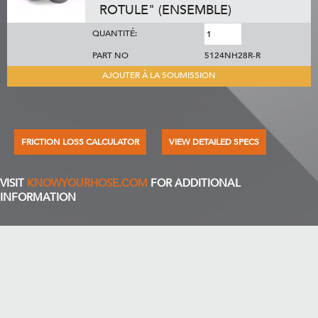
ROTULE" (ENSEMBLE)
QUANTITÉ:
PART NO
5124NH28R-R
AJOUTER À LA SOUMISSION
FRICTION LOSS CALCULATOR
VIEW DETAILED SPECS
VISIT
KNOWYOURHOSE.COM
FOR ADDITIONAL
INFORMATION