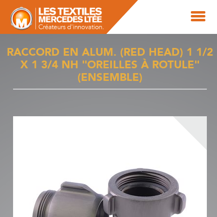
RACCORD EN ALUM. (RED HEAD) 1 1/2
X 1 3/4 NH "OREILLES À ROTULE"
(ENSEMBLE)