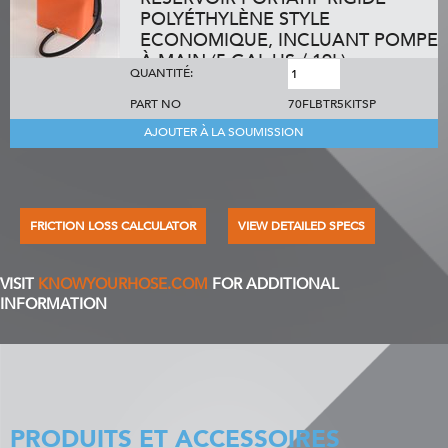
POLYÉTHYLÈNE STYLE
ECONOMIQUE, INCLUANT POMPE
À MAIN (5 GAL US / 19L)
QUANTITÉ:
PART NO
70FLBTR5KITSP
AJOUTER À LA SOUMISSION
FRICTION LOSS CALCULATOR
VIEW DETAILED SPECS
VISIT
KNOWYOURHOSE.COM
FOR ADDITIONAL
INFORMATION
PRODUITS ET ACCESSOIRES