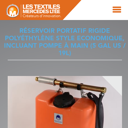
RÉSERVOIR PORTATIF RIGIDE
POLYÉTHYLÈNE STYLE ECONOMIQUE,
INCLUANT POMPE À MAIN (5 GAL US /
19L)