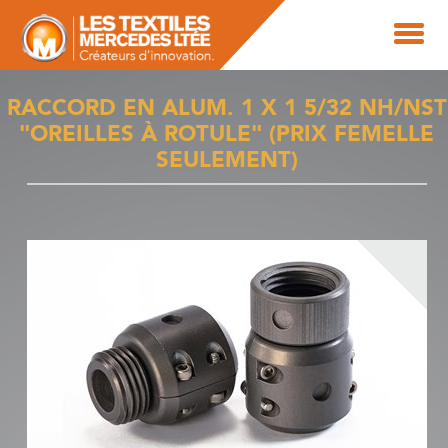
RACCORD EN ALUM. 1 X 1 5/32 NH/NST
"OREILLES À ROTULE" (PRIX FEMELLE
SEULEMENT)