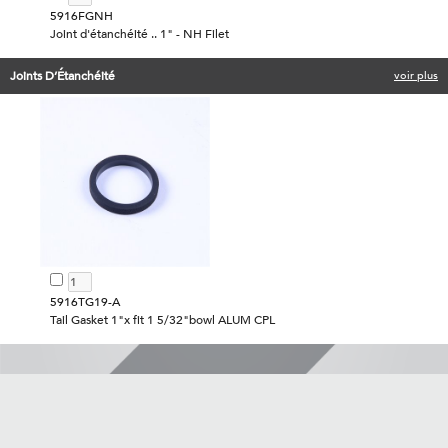
5916FGNH
Joint d'étanchéité .. 1" - NH Filet
Joints D’Étanchéité
voir plus
5916TG19-A
Tail Gasket 1"x fit 1 5/32"bowl ALUM CPL