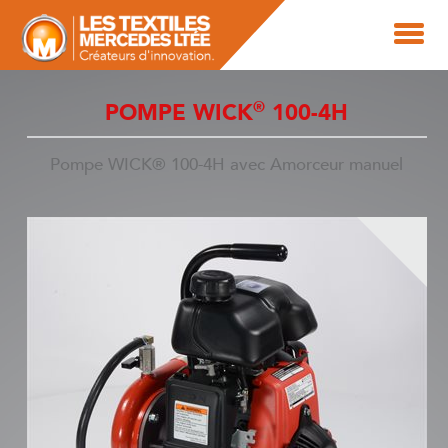
®
POMPE WICK
100-4H
Pompe WICK® 100-4H avec Amorceur manuel