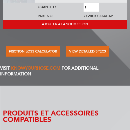
QUANTITÉ:
PART NO
71WICK100-4HAP
AJOUTER À LA SOUMISSION
FRICTION LOSS CALCULATOR
VIEW DETAILED SPECS
VISIT
KNOWYOURHOSE.COM
FOR ADDITIONAL
INFORMATION
PRODUITS ET ACCESSOIRES
COMPATIBLES