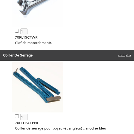
70FL15CPWR
Clef de raccordements
Collier De Serrage
voir plus
70FLHSCLPNL
Collier de serrage pour boyau (étrangleur) .. anodisé bleu