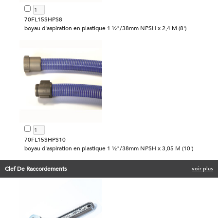
70FL15SHPS8
boyau d'aspiration en plastique 1 ½"/38mm NPSH x 2,4 M (8')
70FL15SHPS10
boyau d'aspiration en plastique 1 ½"/38mm NPSH x 3,05 M (10')
Clef De Raccordements
voir plus