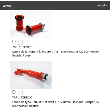
Lances
voir plus
70FL15ZFGQC
Lance de jet vaporisé/Jet droit 1 ½" avec raccords QC (Connection
Rapide) Forgé
70FL15ZBRQC
Lance de type Barillet /Jet droit 1 ½"/38mm Plastique, Adapt. QC
(Connection Rapide)