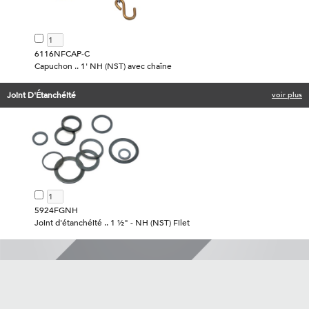
6116NFCAP-C
Capuchon .. 1' NH (NST) avec chaîne
Joint D'Étanchéité
voir plus
5924FGNH
Joint d'étanchéité .. 1 ½" - NH (NST) Filet