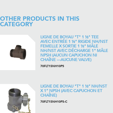
OTHER PRODUCTS IN THIS
CATEGORY
LIGNE DE BOYAU "T" 1 ½" TEE
AVEC ENTRÉE 1 ½" RIGIDE NH/NST
FEMELLE X SORTIE 1 ½" MÂLE
NH/NST AVEC DÉCHARGE 1" MÂLE
NPSH (AUCUN CAPUCHON NI
CHAÎNE ---AUCUNE VALVE)
70FLT15NH10PS
LIGNE DE BOYAU "T" 1 ½” NH/NST
X 1” NPSH (AVEC CAPUCHON ET
CHAÎNE)
70FLT15NH10PS-C