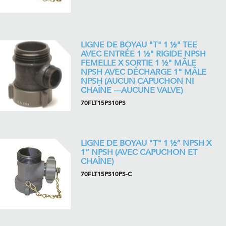
LIGNE DE BOYAU "T" 1 ½" TEE
AVEC ENTRÉE 1 ½" RIGIDE NPSH
FEMELLE X SORTIE 1 ½" MÂLE
NPSH AVEC DÉCHARGE 1" MÂLE
NPSH (AUCUN CAPUCHON NI
CHAÎNE ---AUCUNE VALVE)
70FLT15PS10PS
LIGNE DE BOYAU "T" 1 ½” NPSH X
1” NPSH (AVEC CAPUCHON ET
CHAÎNE)
70FLT15PS10PS-C