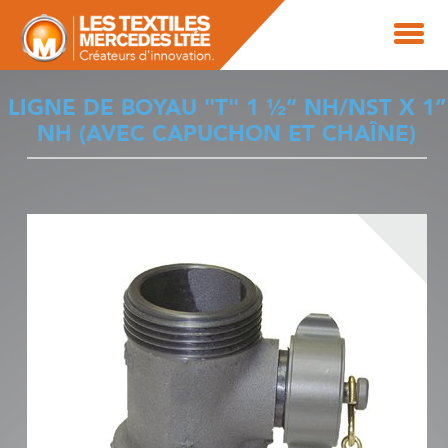
LIGNE DE BOYAU "T" 1 ½” NH/NST X 1”
NH (AVEC CAPUCHON ET CHAÎNE)