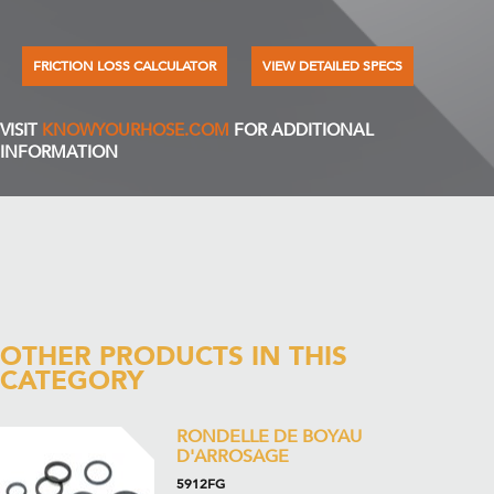
FRICTION LOSS CALCULATOR
VIEW DETAILED SPECS
VISIT
KNOWYOURHOSE.COM
FOR ADDITIONAL
INFORMATION
OTHER PRODUCTS IN THIS
CATEGORY
RONDELLE DE BOYAU
D'ARROSAGE
5912FG