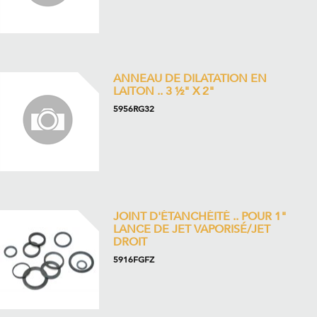
ANNEAU DE DILATATION EN
LAITON .. 3 ½" X 2"
5956RG32
JOINT D'ÉTANCHÉITÉ .. POUR 1"
LANCE DE JET VAPORISÉ/JET
DROIT
5916FGFZ