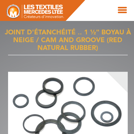
JOINT D'ÉTANCHÉITÉ .. 1 ½" BOYAU À
NEIGE / CAM AND GROOVE (RED
NATURAL RUBBER)