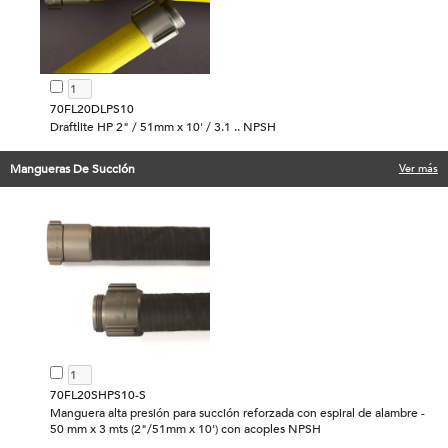
70FL20DLPS10
Draftlite HP 2" / 51mm x 10' / 3.1 .. NPSH
Mangueras De Succión
Ver más
70FL20SHPS10-S
Manguera alta presión para succión reforzada con espiral de alambre -
50 mm x 3 mts (2"/51mm x 10') con acoples NPSH