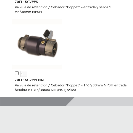
70FL15CVPPS
Válvula de retención / Cebador “Poppet” - entrada y salida 1
½"/38mm NPSH
70FL15CVPPFNM
Válvula de retención / Cebador “Poppet” - 1 ½"/38mm NPSH entrada
hembra x 1 ½"/38mm NH (NST) salida