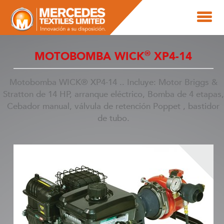
®
MOTOBOMBA WICK
XP4-14
Motobomba WICK® XP4-14 .. Incluye: Motor Briggs &
Stratton de 14 HP, arranque eléctrico, Bomba de 4 etapas,
Cebador manual, válvula de retención Poppet , bastidor
de tubo.