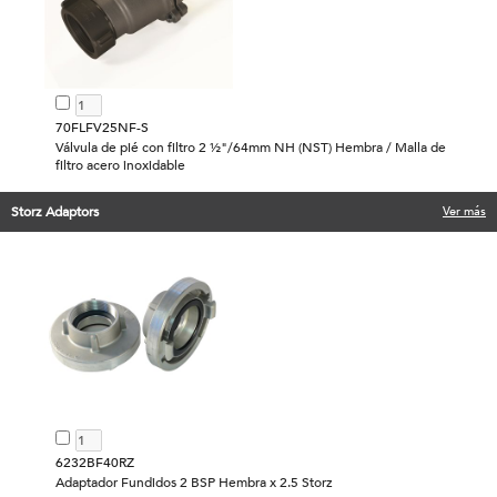
70FLFV25NF-S
Válvula de pié con filtro 2 ½"/64mm NH (NST) Hembra / Malla de
filtro acero inoxidable
Storz Adaptors
Ver más
6232BF40RZ
Adaptador Fundidos 2 BSP Hembra x 2.5 Storz