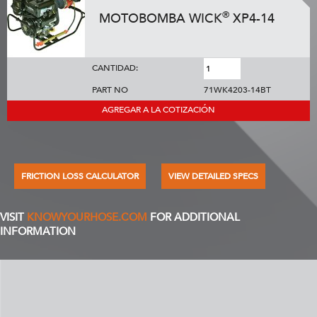
®
MOTOBOMBA WICK
XP4-14
CANTIDAD:
PART NO
71WK4203-14BT
AGREGAR A LA COTIZACIÓN
FRICTION LOSS CALCULATOR
VIEW DETAILED SPECS
VISIT
KNOWYOURHOSE.COM
FOR ADDITIONAL
INFORMATION