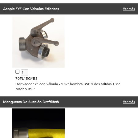
Acople “Y” Con Valvulas Esfericas
Ver más
70FL15GYBS
Derivador “Y” con válvula - 1 ½" hembra BSP x dos salidas 1 ½"
Macho BSP
Mangueras De Succión Draftlite®
Ver más