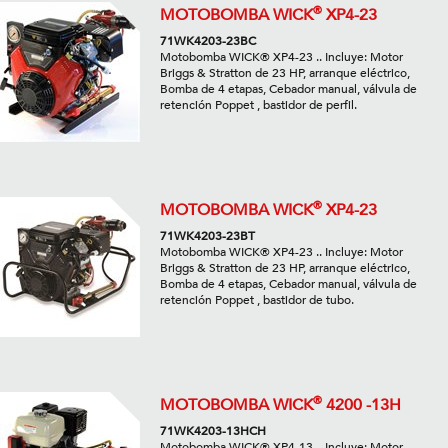
®
MOTOBOMBA WICK
XP4-23
71WK4203-23BC
Motobomba WICK® XP4-23 .. Incluye: Motor
Briggs & Stratton de 23 HP, arranque eléctrico,
Bomba de 4 etapas, Cebador manual, válvula de
retención Poppet , bastidor de perfil.
®
MOTOBOMBA WICK
XP4-23
71WK4203-23BT
Motobomba WICK® XP4-23 .. Incluye: Motor
Briggs & Stratton de 23 HP, arranque eléctrico,
Bomba de 4 etapas, Cebador manual, válvula de
retención Poppet , bastidor de tubo.
®
MOTOBOMBA WICK
4200 -13H
71WK4203-13HCH
Motobomba WICK® XP4-13 .. Incluye: Motor