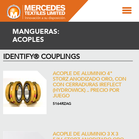
MANGUERAS:
ACOPLES
IDENTIFY® COUPLINGS
ACOPLE DE ALUMINIO 4"
STORZ ANODIZADO ORO, CON
CON CERRADURAS IREFLECT
(HYDROWICK) .. PRECIO POR
JUEGO
5164RZAG
ACOPLE DE ALUMINIO 3 X 3