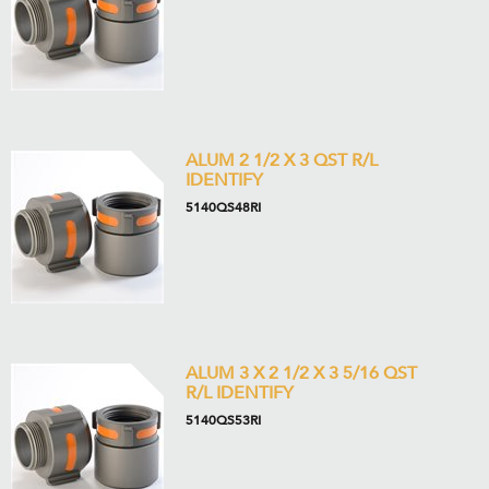
ALUM 2 1/2 X 3 QST R/L
IDENTIFY
5140QS48RI
ALUM 3 X 2 1/2 X 3 5/16 QST
R/L IDENTIFY
5140QS53RI