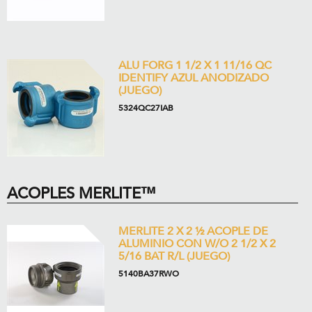
ALU FORG 1 1/2 X 1 11/16 QC
IDENTIFY AZUL ANODIZADO
(JUEGO)
5324QC27IAB
ACOPLES MERLITE™
MERLITE 2 X 2 ½ ACOPLE DE
ALUMINIO CON W/O 2 1/2 X 2
5/16 BAT R/L (JUEGO)
5140BA37RWO