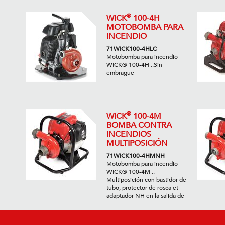
®
WICK
100-4H
MOTOBOMBA PARA
INCENDIO
71WICK100-4HLC
Motobomba para incendio
WICK® 100-4H ..Sin
embrague
®
WICK
100-4M
BOMBA CONTRA
INCENDIOS
MULTIPOSICIÓN
71WICK100-4HMNH
Motobomba para incendio
WICK® 100-4M ..
Multiposición con bastidor de
tubo, protector de rosca et
adaptador NH en la salida de
descarga