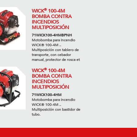
®
WICK
100-4M
BOMBA CONTRA
INCENDIOS
MULTIPOSICIÓN
71WICK100-4HMBPNH
Motobomba para incendio
WICK® 100-4M ..
Multiposición con tablero de
transporte, con cebador
manual, protector de rosca et
adaptador NH en la salida de
®
descarga
WICK
100-4M
BOMBA CONTRA
INCENDIOS
MULTIPOSICIÓN
71WICK100-4HM
Motobomba para incendio
WICK® 100-4M ..
Multiposición con bastidor de
tubo.