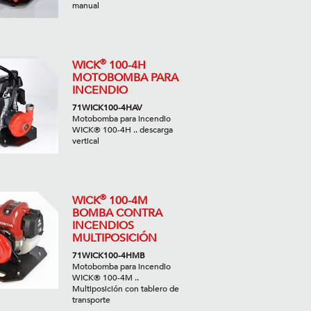
manual
®
WICK
100-4H
MOTOBOMBA PARA
INCENDIO
71WICK100-4HAV
Motobomba para incendio
WICK® 100-4H .. descarga
vertical
®
WICK
100-4M
BOMBA CONTRA
INCENDIOS
MULTIPOSICIÓN
71WICK100-4HMB
Motobomba para incendio
WICK® 100-4M ..
Multiposición con tablero de
transporte