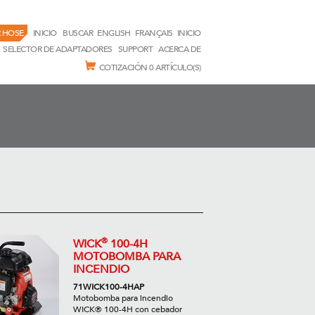
 HOSE
INICIO
BUSCAR
ENGLISH
FRANÇAIS
INICIO
SELECTOR DE ADAPTADORES
SUPPORT
ACERCA DE
COTIZACIÓN
0 ARTÍCULO(S)
®
WICK
100-4H
MOTOBOMBA PARA
INCENDIO
71WICK100-4HAP
Motobomba para incendio
WICK® 100-4H con cebador