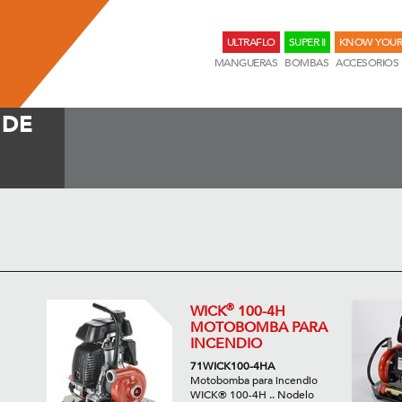
ULTRAFLO
SUPER II
KNOW YOUR
MANGUERAS
BOMBAS
ACCESORIOS
 DE
®
WICK
100-4H
MOTOBOMBA PARA
INCENDIO
71WICK100-4HA
Motobomba para incendio
WICK® 100-4H .. Nodelo