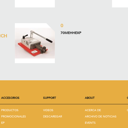
0
70MEHHEXP
NCH
ACCESORIOS
SUPPORT
ABOUT
PRODUCTOS
VIDEOS
ACERCA DE
PROMOCIONALES
DESCAREGAR
ARCHIVO DE NOTICIAS
EP
EVENTS