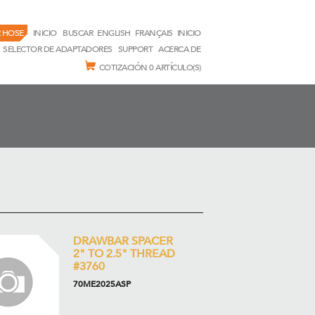
 HOSE
INICIO
BUSCAR
ENGLISH
FRANÇAIS
INICIO
SELECTOR DE ADAPTADORES
SUPPORT
ACERCA DE
COTIZACIÓN
0 ARTÍCULO(S)
DRAWBAR SPACER
2" TO 2.5" THREAD
#3760
70ME2025ASP