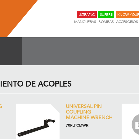
ULTRAFLO
SUPER II
KNOW YOUR
MANGUERAS
BOMBAS
ACCESORIOS
IENTO DE ACOPLES
G
UNIVERSAL PIN
COUPLING
MACHINE WRENCH
70FLPCMWR