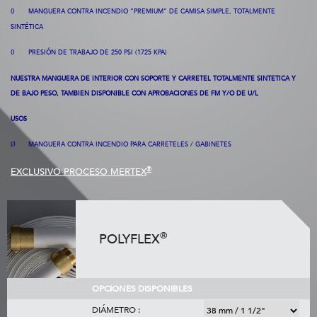
MANGUERA
CONTRA INCENDIO “PREMIUM” DE CAMISA SIMPLE, TOTALMENTE
O
SINTÉTICA
PRESIÓN
DE TRABAJO DE 250 PSI (1725
KPA
)
O
NUESTRA MANGUERA DE INTERIOR CON SOPORTE Y CARRETEL TOTALMENTE SINTETICA Y
DE BAJO PESO, TAMBIEN DISPONIBLE CON APROBACIONES DE FM Y/O DE U/L
USOS
MANGUERA
CONTRA INCENDIO PARA CARRETELES / GABINETES
Ø
®
EXCLUSIVO PROCESO MERTEX
®
POLYFLEX
OPCIONES DISPONIBLES
DIÁMETRO :