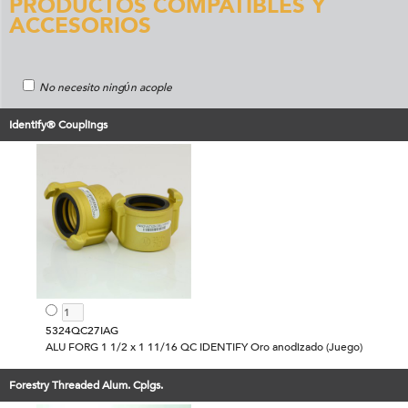
PRODUCTOS COMPATIBLES Y
ACCESORIOS
No necesito ningύn acople
Identify® Couplings
5324QC27IAG
ALU FORG 1 1/2 x 1 11/16 QC IDENTIFY Oro anodizado (Juego)
Forestry Threaded Alum. Cplgs.