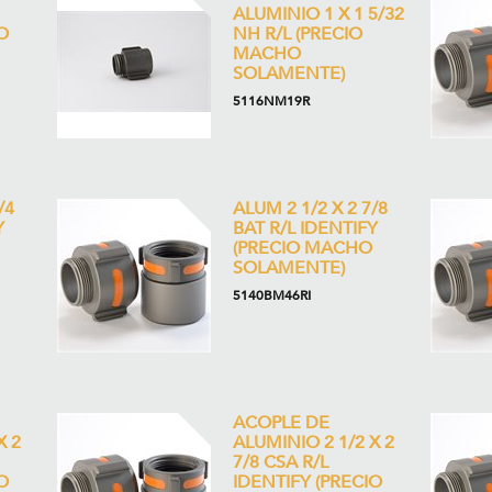
ALUMINIO 1 X 1 5/32
O
NH R/L (PRECIO
MACHO
SOLAMENTE)
5116NM19R
/4
ALUM 2 1/2 X 2 7/8
Y
BAT R/L IDENTIFY
(PRECIO MACHO
SOLAMENTE)
5140BM46RI
ACOPLE DE
X 2
ALUMINIO 2 1/2 X 2
7/8 CSA R/L
O
IDENTIFY (PRECIO