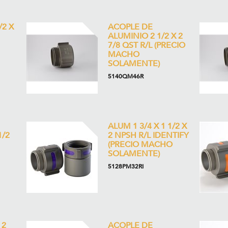
/2 X
ACOPLE DE
ALUMINIO 2 1/2 X 2
7/8 QST R/L (PRECIO
MACHO
SOLAMENTE)
5140QM46R
ALUM 1 3/4 X 1 1/2 X
1/2
2 NPSH R/L IDENTIFY
(PRECIO MACHO
SOLAMENTE)
5128PM32RI
 2
ACOPLE DE