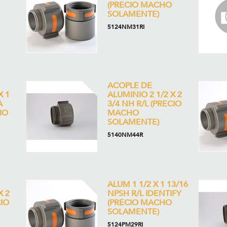
(PRECIO MACHO
SOLAMENTE)
5124NM31RI
ACOPLE DE
X 1
ALUMINIO 2 1/2 X 2
A
3/4 NH R/L (PRECIO
IO
MACHO
SOLAMENTE)
5140NM44R
ALUM 1 1/2 X 1 13/16
X 2
NPSH R/L IDENTIFY
CIO
(PRECIO MACHO
SOLAMENTE)
5124PM29RI