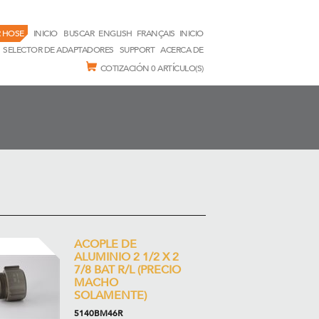
 HOSE
INICIO
BUSCAR
ENGLISH
FRANÇAIS
INICIO
SELECTOR DE ADAPTADORES
SUPPORT
ACERCA DE
COTIZACIÓN
0 ARTÍCULO(S)
ACOPLE DE
ALUMINIO 2 1/2 X 2
7/8 BAT R/L (PRECIO
MACHO
SOLAMENTE)
5140BM46R