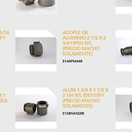
5/16
ACOPLE DE
IFY
ALUMINIO 2 1/2 X 2
3/4 NPSH R/L
(PRECIO MACHO
SOLAMENTE)
5140PM44R
ALUM 1 3/4 X 1 1/2 X
X 1
2 NH R/L IDENTIFY
AZUL
(PRECIO MACHO
SOLAMENTE)
5128NM32RI