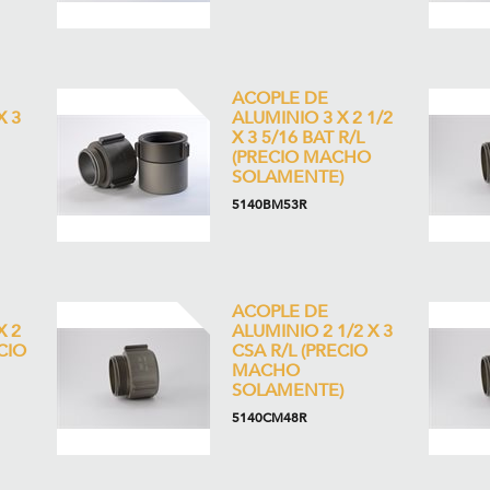
ACOPLE DE
X 3
ALUMINIO 3 X 2 1/2
X 3 5/16 BAT R/L
(PRECIO MACHO
SOLAMENTE)
5140BM53R
ACOPLE DE
X 2
ALUMINIO 2 1/2 X 3
CIO
CSA R/L (PRECIO
MACHO
SOLAMENTE)
5140CM48R