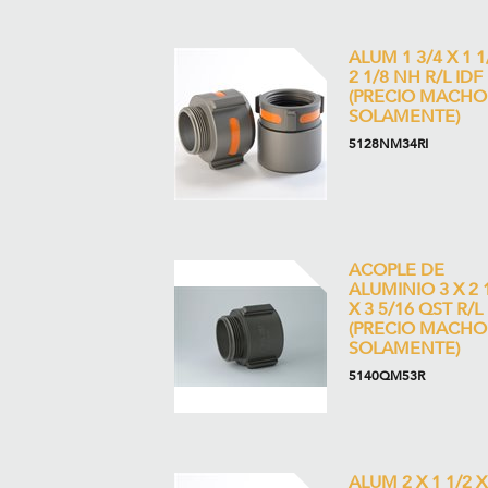
ALUM 1 3/4 X 1 1
2 1/8 NH R/L IDF
(PRECIO MACHO
SOLAMENTE)
5128NM34RI
ACOPLE DE
ALUMINIO 3 X 2 
X 3 5/16 QST R/L
(PRECIO MACHO
SOLAMENTE)
5140QM53R
ALUM 2 X 1 1/2 X