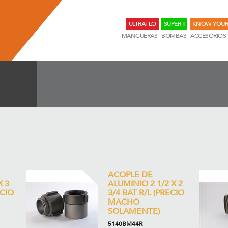
ULTRAFLO
SUPER II
KNOW YOUR
MANGUERAS
BOMBAS
ACCESORIOS
ACOPLE DE
X 3
ALUMINIO 2 1/2 X 2
ECIO
3/4 BAT R/L (PRECIO
MACHO
SOLAMENTE)
5140BM44R