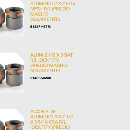
ALUMINIO 2 X 2 5/16
NPSH R/L (PRECIO
MACHO
SOLAMENTE)
5132PM37RI
ALUM 2 1/2 X 3 BAT
R/L IDENTIFY
(PRECIO MACHO
SOLAMENTE)
5140BM48RI
ACOPLE DE
ALUMINIO 3 X 2 1/2
X 3 5/16 CSA R/L
IDENTIFY (PRECIO