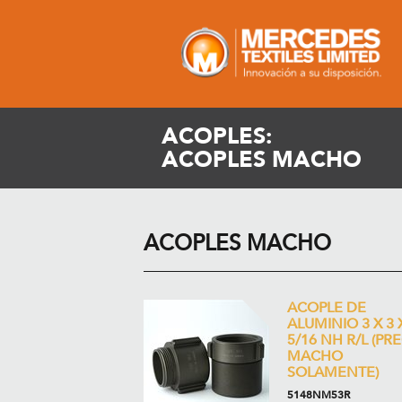
ACOPLES:
ACOPLES MACHO
ACOPLES MACHO
ACOPLE DE
ALUMINIO 3 X 3 
5/16 NH R/L (PR
MACHO
SOLAMENTE)
5148NM53R