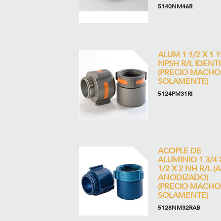
5140NM46R
ALUM 1 1/2 X 1 1
NPSH R/L IDENT
(PRECIO MACHO
SOLAMENTE)
5124PM31RI
ACOPLE DE
ALUMINIO 1 3/4 
1/2 X 2 NH R/L (
ANODIZADO)
(PRECIO MACHO
SOLAMENTE)
5128NM32RAB