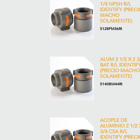
1/4 NPSH R/L
IDENTIFY (PRECI
MACHO
SOLAMENTE)
5128PM36RI
ALUM 2 1/2 X 2 3
BAT R/L IDENTIF
(PRECIO MACHO
SOLAMENTE)
5140BM44RI
ACOPLE DE
ALUMINIO 2 1/2 
3/4 CSA R/L
IDENTIFY (PRECI