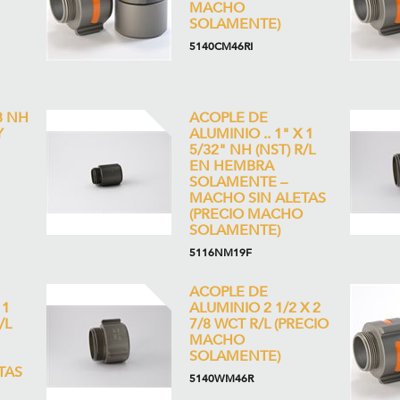
MACHO
SOLAMENTE)
5140CM46RI
8 NH
ACOPLE DE
Y
ALUMINIO .. 1" X 1
5/32" NH (NST) R/L
EN HEMBRA
SOLAMENTE –
MACHO SIN ALETAS
(PRECIO MACHO
SOLAMENTE)
5116NM19F
ACOPLE DE
 1
ALUMINIO 2 1/2 X 2
/L
7/8 WCT R/L (PRECIO
MACHO
SOLAMENTE)
TAS
5140WM46R