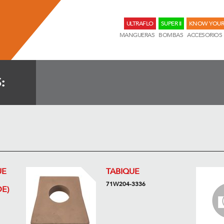
ULTRAFLO
SUPER II
KNOW YOUR
MANGUERAS
BOMBAS
ACCESORIOS
:
UE
TABIQUE
71W204-3336
E)