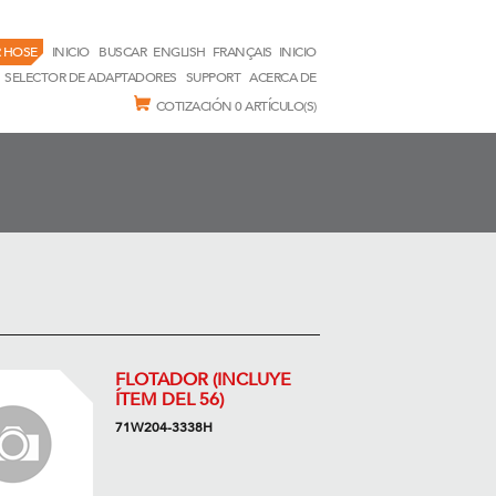
 HOSE
INICIO
BUSCAR
ENGLISH
FRANÇAIS
INICIO
SELECTOR DE ADAPTADORES
SUPPORT
ACERCA DE
COTIZACIÓN
0 ARTÍCULO(S)
FLOTADOR (INCLUYE
ÍTEM DEL 56)
71W204-3338H