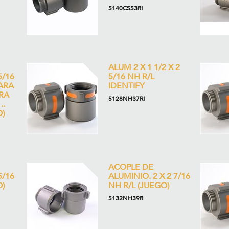
5140CS53RI
ALUM 2 X 1 1/2 X 2
5/16
5/16 NH R/L
ARA
IDENTIFY
RA
5128NH37RI
..
)
ACOPLE DE
5/16
ALUMINIO. 2 X 2 7/16
)
NH R/L (JUEGO)
5132NH39R