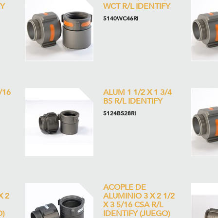
FY
WCT R/L IDENTIFY
5140WC46RI
/16
ALUM 1 1/2 X 1 3/4
BS R/L IDENTIFY
5124BS28RI
ACOPLE DE
X 2
ALUMINIO 3 X 2 1/2
X 3 5/16 CSA R/L
)
IDENTIFY (JUEGO)