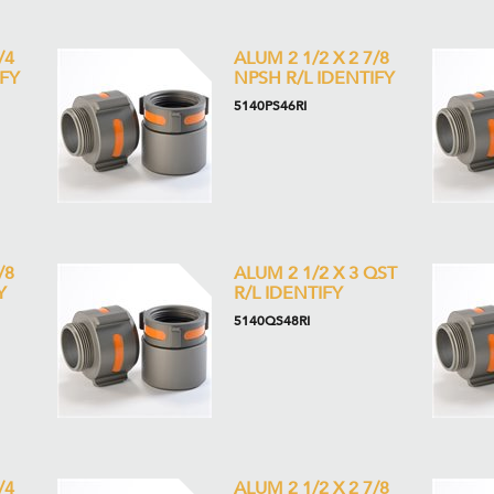
/4
ALUM 2 1/2 X 2 7/8
IFY
NPSH R/L IDENTIFY
5140PS46RI
/8
ALUM 2 1/2 X 3 QST
Y
R/L IDENTIFY
5140QS48RI
/4
ALUM 2 1/2 X 2 7/8