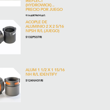
IREFLECT
(HYDROWICK) ..
PRECIO POR JUEGO
5164RZ80SAG
ACOPLE DE
ALUMINIO 2 X 2 5/16
NPSH R/L (JUEGO)
5132PS37RI
ALUM 1 1/2 X 1 15/16
NH R/L IDENTIFY
5124NH31RI