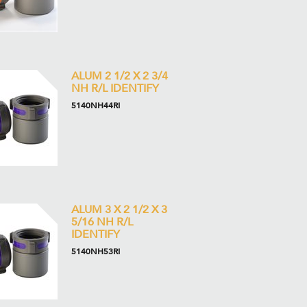
ALUM 2 1/2 X 2 3/4
NH R/L IDENTIFY
5140NH44RI
ALUM 3 X 2 1/2 X 3
5/16 NH R/L
IDENTIFY
5140NH53RI