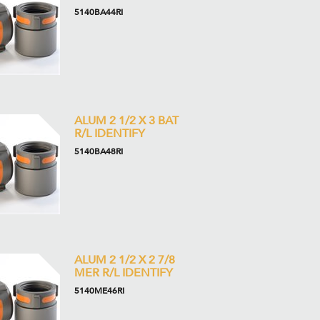
5140BA44RI
ALUM 2 1/2 X 3 BAT
R/L IDENTIFY
5140BA48RI
ALUM 2 1/2 X 2 7/8
MER R/L IDENTIFY
5140ME46RI