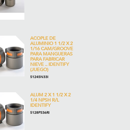
ACOPLE DE
ALUMINIO 1 1/2 X 2
1/16 CAM/GROOVE
PARA MANGUERAS
PARA FABRICAR
NIEVE .. IDENTIFY
(JUEGO)
5124SN33I
ALUM 2 X 1 1/2 X 2
1/4 NPSH R/L
IDENTIFY
5128PS36RI