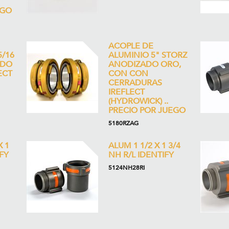
EGO
ACOPLE DE
5/16
ALUMINIO 5" STORZ
ADO
ANODIZADO ORO,
ECT
CON CON
CERRADURAS
IREFLECT
(HYDROWICK) ..
PRECIO POR JUEGO
5180RZAG
X 1
ALUM 1 1/2 X 1 3/4
FY
NH R/L IDENTIFY
5124NH28RI