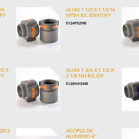
/4
ALUM 1 1/2 X 1 13/16
IFY
NPSH R/L IDENTIFY
5124PS29RI
/2 X
ALUM 1 3/4 X 1 1/2 X
FY
2 1/8 NH R/L IDF
5128NH34RI
2X 2
ACOPLE DE
ALUMINIO 4"