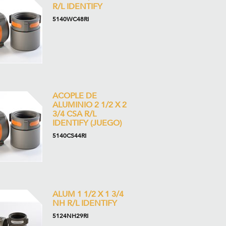
R/L IDENTIFY
5140WC48RI
ACOPLE DE
ALUMINIO 2 1/2 X 2
3/4 CSA R/L
IDENTIFY (JUEGO)
5140CS44RI
ALUM 1 1/2 X 1 3/4
NH R/L IDENTIFY
5124NH29RI