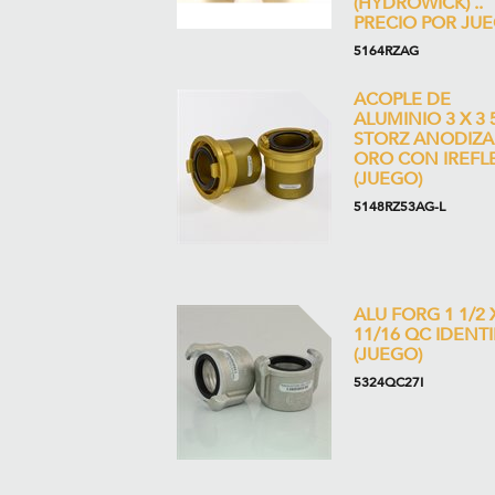
(HYDROWICK) ..
PRECIO POR JU
5164RZAG
ACOPLE DE
ALUMINIO 3 X 3 
STORZ ANODIZ
ORO CON IREFL
(JUEGO)
5148RZ53AG-L
ALU FORG 1 1/2 
11/16 QC IDENTI
(JUEGO)
5324QC27I