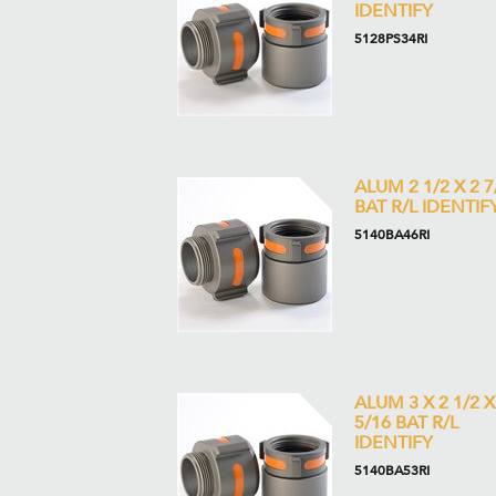
IDENTIFY
5128PS34RI
ALUM 2 1/2 X 2 7
BAT R/L IDENTIF
5140BA46RI
ALUM 3 X 2 1/2 X
5/16 BAT R/L
IDENTIFY
5140BA53RI