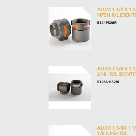
ALUM 1 1/2 X 1 3
NPSH R/L IDENT
5124PS28RI
ALUM 1 3/4 X 1 1
2 NH R/L IDENTI
5128NH32RI
ALUM 1 3/4X 1 1/
1/8 NPSH R/L