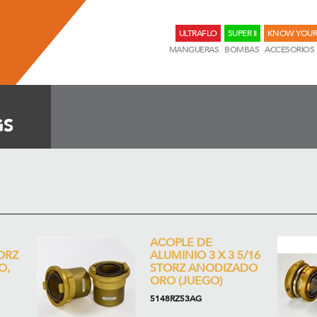
ULTRAFLO
SUPER II
KNOW YOUR
MANGUERAS
BOMBAS
ACCESORIOS
GS
ACOPLE DE
ORZ
ALUMINIO 3 X 3 5/16
O,
STORZ ANODIZADO
ORO (JUEGO)
5148RZ53AG