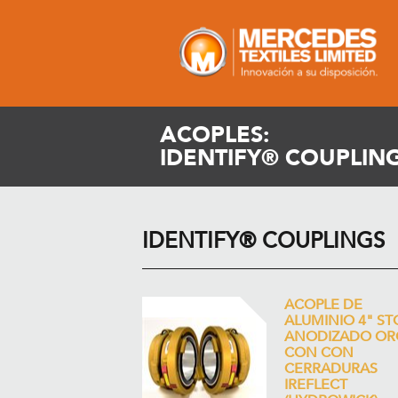
ACOPLES:
IDENTIFY® COUPLIN
IDENTIFY® COUPLINGS
ACOPLE DE
ALUMINIO 4" ST
ANODIZADO OR
CON CON
CERRADURAS
IREFLECT