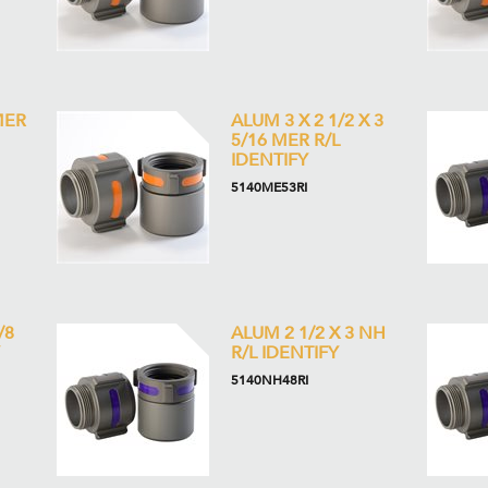
MER
ALUM 3 X 2 1/2 X 3
5/16 MER R/L
IDENTIFY
5140ME53RI
/8
ALUM 2 1/2 X 3 NH
R/L IDENTIFY
5140NH48RI