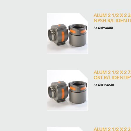
ALUM 2 1/2 X 2 3
NPSH R/L IDENT
5140PS44RI
ALUM 2 1/2 X 2 7
QST R/L IDENTIF
5140QS46RI
ALUM 2 1/2 X 2 3