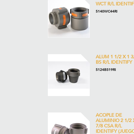
WCT R/L IDENTI
5140WC44RI
ALUM 1 1/2 X 1 3
BS R/L IDENTIFY
5124BS19RI
ACOPLE DE
ALUMINIO 2 1/2 
7/8 CSA R/L
IDENTIFY (JUEGO