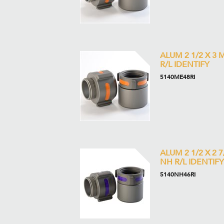
ALUM 2 1/2 X 3 
R/L IDENTIFY
5140ME48RI
ALUM 2 1/2 X 2 7
NH R/L IDENTIFY
5140NH46RI