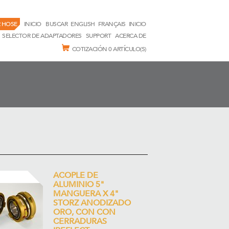
 HOSE
INICIO
BUSCAR
ENGLISH
FRANÇAIS
INICIO
SELECTOR DE ADAPTADORES
SUPPORT
ACERCA DE
COTIZACIÓN
0 ARTÍCULO(S)
ACOPLE DE
ALUMINIO 5"
MANGUERA X 4"
STORZ ANODIZADO
ORO, CON CON
CERRADURAS