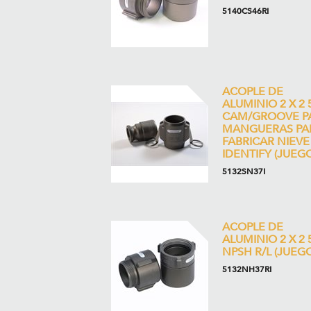
5140CS46RI
ACOPLE DE
ALUMINIO 2 X 2 
CAM/GROOVE P
MANGUERAS PA
FABRICAR NIEVE 
IDENTIFY (JUEGO
5132SN37I
ACOPLE DE
ALUMINIO 2 X 2 
NPSH R/L (JUEGO
5132NH37RI