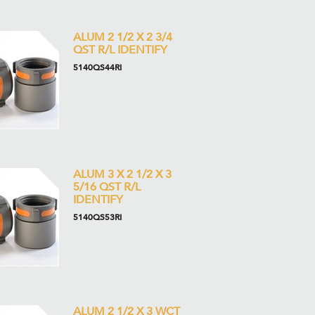
ALUM 2 1/2 X 2 3/4
QST R/L IDENTIFY
5140QS44RI
ALUM 3 X 2 1/2 X 3
5/16 QST R/L
IDENTIFY
5140QS53RI
ALUM 2 1/2 X 3 WCT