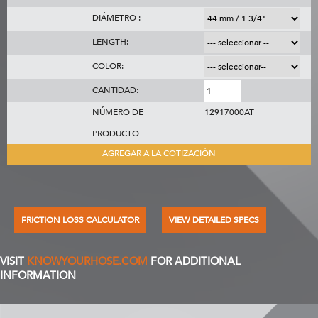
DIÁMETRO :
LENGTH:
COLOR:
CANTIDAD:
NÚMERO DE
12917000AT
PRODUCTO
AGREGAR A LA COTIZACIÓN
FRICTION LOSS CALCULATOR
VIEW DETAILED SPECS
VISIT
KNOWYOURHOSE.COM
FOR ADDITIONAL
INFORMATION