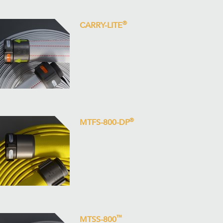
®
CARRY-LITE
®
MTFS-800-DP
™
MTSS-800