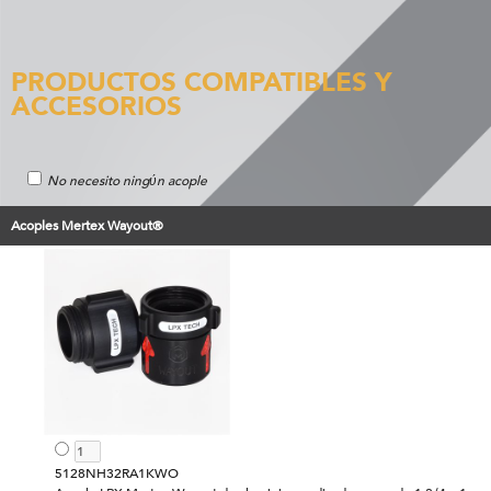
PRODUCTOS COMPATIBLES Y
ACCESORIOS
No necesito ningύn acople
Acoples Mertex Wayout®
5128NH32RA1KWO