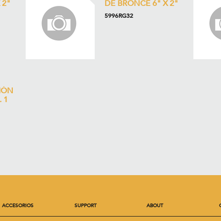
 2"
DE BRONCE 6" X 2"
5996RG32
IÓN
 1
ACCESORIOS
SUPPORT
ABOUT