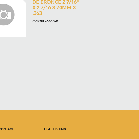
DE BRONCE 2 7/16"
X 2 7/16 X 70MM X
.063
5939RG2363-BI
CONTACT
HEAT TESTING