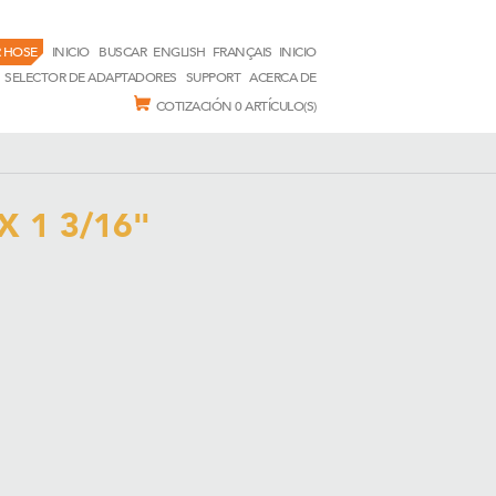
 HOSE
INICIO
BUSCAR
ENGLISH
FRANÇAIS
INICIO
SELECTOR DE ADAPTADORES
SUPPORT
ACERCA DE
COTIZACIÓN
0 ARTÍCULO(S)
 1 3/16"