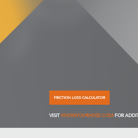
FRICTION LOSS CALCULATOR
VISIT
KNOWYOURHOSE.COM
FOR ADDI