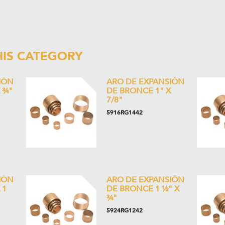
HIS CATEGORY
IÓN
ARO DE EXPANSIÓN
 ¾"
DE BRONCE 1" X
7/8"
5916RG1442
IÓN
ARO DE EXPANSIÓN
 1
DE BRONCE 1 ½" X
¾"
5924RG1242