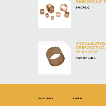
DE BRONCE 5" X
5980RG32
ARO DE EXPANS
DE BRONCE NZ ..
¾" X 1 3/16"
5928RG1950-BI
MANGUERAS
BOMBAS