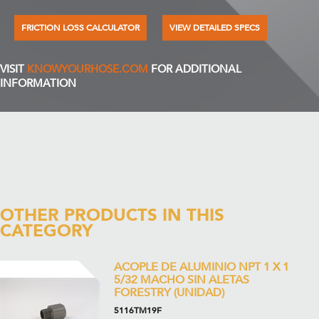
FRICTION LOSS CALCULATOR
VIEW DETAILED SPECS
VISIT
KNOWYOURHOSE.COM
FOR ADDITIONAL
INFORMATION
OTHER PRODUCTS IN THIS
CATEGORY
ACOPLE DE ALUMINIO NPT 1 X 1
5/32 MACHO SIN ALETAS
FORESTRY (UNIDAD)
5116TM19F