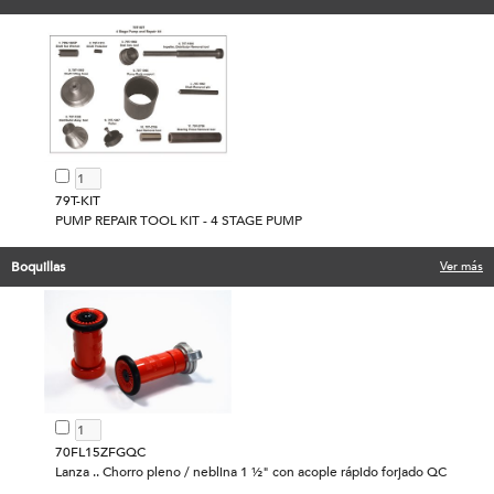
79T-KIT
PUMP REPAIR TOOL KIT - 4 STAGE PUMP
Boquillas
Ver más
70FL15ZFGQC
Lanza .. Chorro pleno / neblina 1 ½" con acople rápido forjado QC