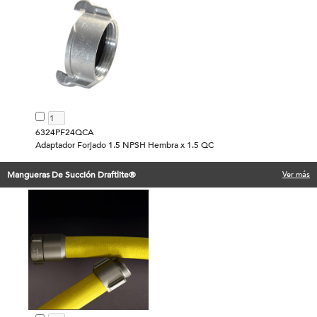
6324PF24QCA
Adaptador Forjado 1.5 NPSH Hembra x 1.5 QC
Mangueras De Succión Draftlite®
Ver más