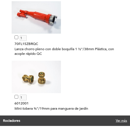
70FL15ZBRQC
Lanza chorro pleno con doble boquilla 1 ½"/38mm Plástica, con
acople rápido QC
6012001
Mini-tobera ¾"/19mm para manguera de jardín
Rociadores
Ver más