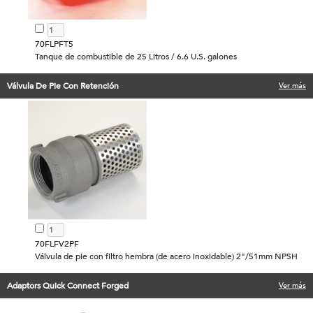
70FLPFT5
Tanque de combustible de 25 Litros / 6.6 U.S. galones
Válvula De Pie Con Retención
Ver más
70FLFV2PF
Válvula de pie con filtro hembra (de acero inoxidable) 2"/51mm NPSH
Adaptors Quick Connect Forged
Ver más