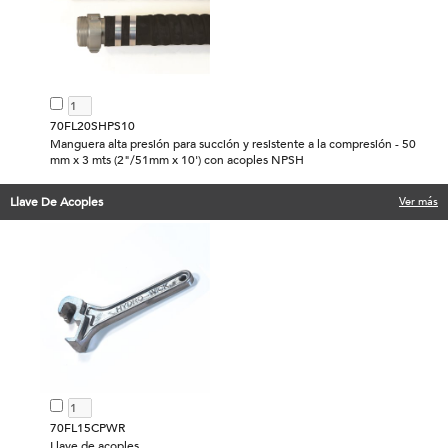
70FL20SHPS10
Manguera alta presión para succión y resistente a la compresión - 50
mm x 3 mts (2"/51mm x 10') con acoples NPSH
Llave De Acoples
Ver más
70FL15CPWR
Llave de acoples