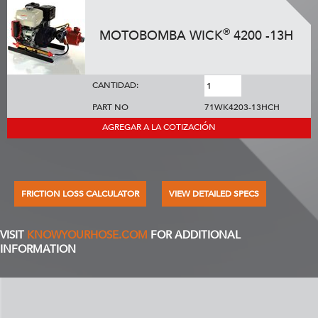
®
MOTOBOMBA WICK
4200 -13H
CANTIDAD:
PART NO
71WK4203-13HCH
AGREGAR A LA COTIZACIÓN
FRICTION LOSS CALCULATOR
VIEW DETAILED SPECS
VISIT
KNOWYOURHOSE.COM
FOR ADDITIONAL
INFORMATION