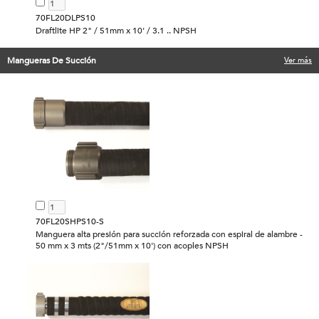
70FL20DLPS10
Draftlite HP 2" / 51mm x 10' / 3.1 .. NPSH
Mangueras De Succión
Ver más
70FL20SHPS10-S
Manguera alta presión para succión reforzada con espiral de alambre -
50 mm x 3 mts (2"/51mm x 10') con acoples NPSH