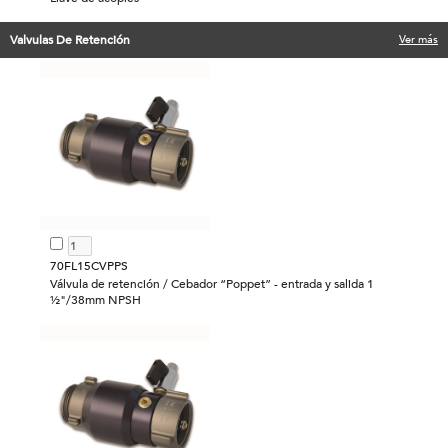
Valvulas De Retención
Ver más
70FL15CVPPS
Válvula de retención / Cebador “Poppet” - entrada y salida 1
½"/38mm NPSH