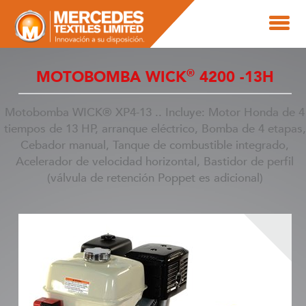
®
MOTOBOMBA WICK
4200 -13H
Motobomba WICK® XP4-13 .. Incluye: Motor Honda de 4
tiempos de 13 HP, arranque eléctrico, Bomba de 4 etapas,
Cebador manual, Tanque de combustible integrado,
Acelerador de velocidad horizontal, Bastidor de perfil
(válvula de retención Poppet es adicional)