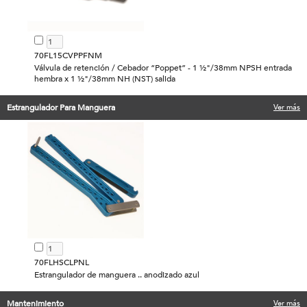
70FL15CVPPFNM
Válvula de retención / Cebador “Poppet” - 1 ½"/38mm NPSH entrada
hembra x 1 ½"/38mm NH (NST) salida
Estrangulador Para Manguera
Ver más
70FLHSCLPNL
Estrangulador de manguera .. anodizado azul
Mantenimiento
Ver más