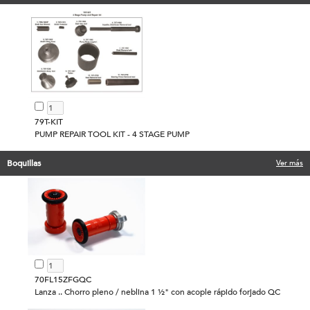
79T-KIT
PUMP REPAIR TOOL KIT - 4 STAGE PUMP
Boquillas
Ver más
70FL15ZFGQC
Lanza .. Chorro pleno / neblina 1 ½" con acople rápido forjado QC