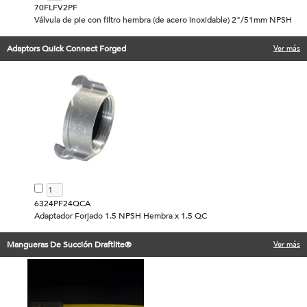
70FLFV2PF
Válvula de pie con filtro hembra (de acero inoxidable) 2"/51mm NPSH
Adaptors Quick Connect Forged
Ver más
6324PF24QCA
Adaptador Forjado 1.5 NPSH Hembra x 1.5 QC
Mangueras De Succión Draftlite®
Ver más