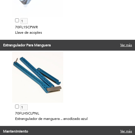
70FL15CPWR
Llave de acoples
Estrangulador Para Manguera
Ver más
70FLHSCLPNL
Estrangulador de manguera .. anodizado azul
Mantenimiento
Ver más