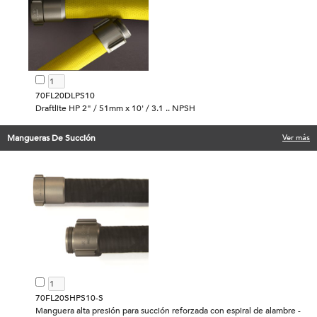
70FL20DLPS10
Draftlite HP 2" / 51mm x 10' / 3.1 .. NPSH
Mangueras De Succión
Ver más
70FL20SHPS10-S
Manguera alta presión para succión reforzada con espiral de alambre -