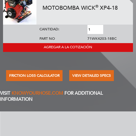
®
MOTOBOMBA WICK
XP4-18
CANTIDAD:
PART NO
71WK4203-18BC
AGREGAR A LA COTIZACIÓN
FRICTION LOSS CALCULATOR
VIEW DETAILED SPECS
VISIT
KNOWYOURHOSE.COM
FOR ADDITIONAL
INFORMATION