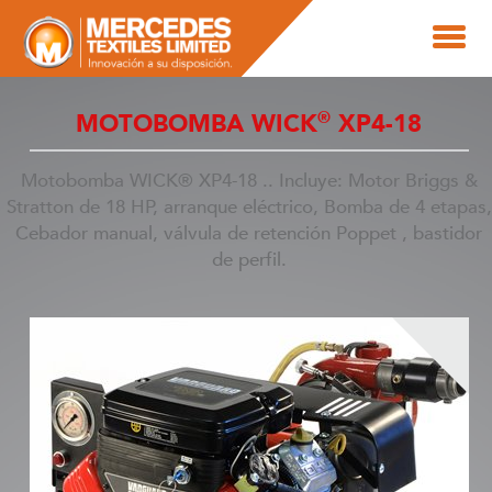
®
MOTOBOMBA WICK
XP4-18
Motobomba WICK® XP4-18 .. Incluye: Motor Briggs &
Stratton de 18 HP, arranque eléctrico, Bomba de 4 etapas,
Cebador manual, válvula de retención Poppet , bastidor
de perfil.