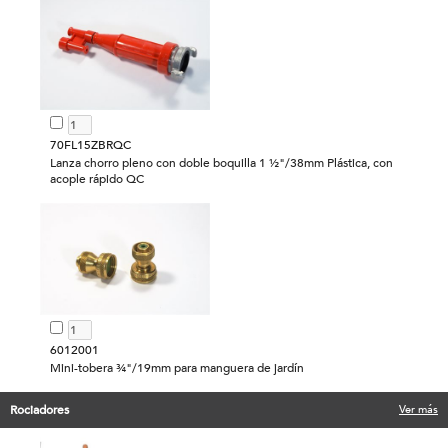
70FL15ZBRQC
Lanza chorro pleno con doble boquilla 1 ½"/38mm Plástica, con
acople rápido QC
6012001
Mini-tobera ¾"/19mm para manguera de jardín
Rociadores
Ver más