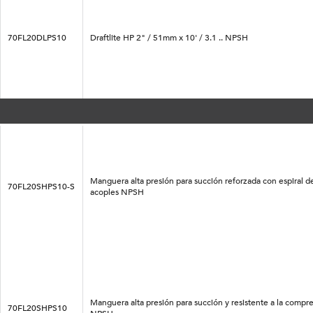
70FL20DLPS10
Draftlite HP 2" / 51mm x 10' / 3.1 .. NPSH
Manguera alta presión para succión reforzada con espiral 
70FL20SHPS10-S
acoples NPSH
Manguera alta presión para succión y resistente a la compr
70FL20SHPS10