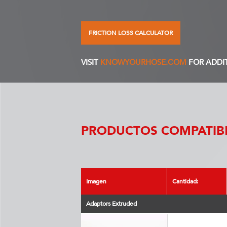
FRICTION LOSS CALCULATOR
VISIT
KNOWYOURHOSE.COM
FOR ADDI
PRODUCTOS COMPATIBL
Imagen
Cantidad:
Adaptors Extruded