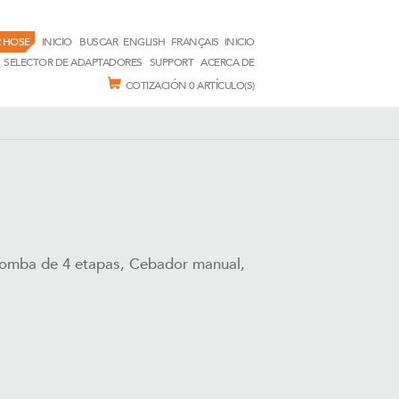
 HOSE
INICIO
BUSCAR
ENGLISH
FRANÇAIS
INICIO
SELECTOR DE ADAPTADORES
SUPPORT
ACERCA DE
COTIZACIÓN
0 ARTÍCULO(S)
Bomba de 4 etapas, Cebador manual,