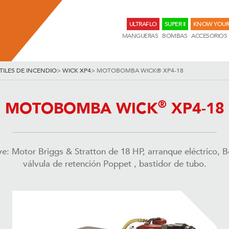
ULTRAFLO
SUPER II
KNOW YOUR
MANGUERAS
BOMBAS
ACCESORIOS
ILES DE INCENDIO
>
WICK XP4
>
MOTOBOMBA WICK® XP4-18
®
MOTOBOMBA WICK
XP4-18
: Motor Briggs & Stratton de 18 HP, arranque eléctrico, 
válvula de retención Poppet , bastidor de tubo.