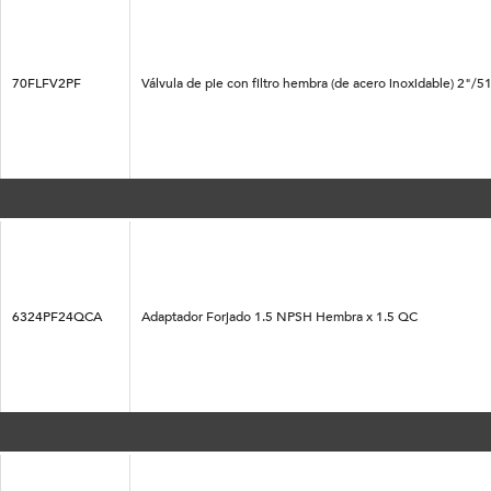
70FLFV2PF
Válvula de pie con filtro hembra (de acero inoxidable) 2
6324PF24QCA
Adaptador Forjado 1.5 NPSH Hembra x 1.5 QC