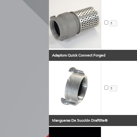
Adaptors Quick Connect Forged
Mangueras De Succión Draftlite®