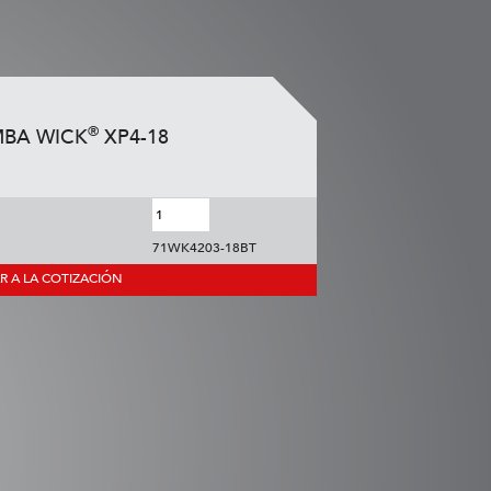
®
BA WICK
XP4-18
71WK4203-18BT
R A LA COTIZACIÓN