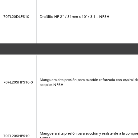
70FL20DLPS10
Draftlite HP 2" / 51mm x 10' / 3.1 .. NPSH
Manguera alta presión para succión reforzada con espiral 
70FL20SHPS10-S
acoples NPSH
Manguera alta presión para succión y resistente a la compr
70FL20SHPS10