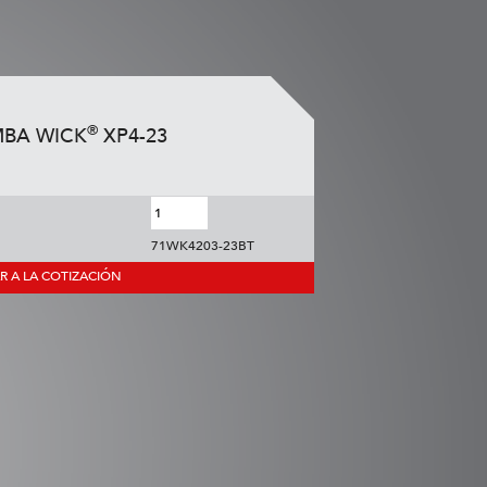
®
BA WICK
XP4-23
71WK4203-23BT
R A LA COTIZACIÓN