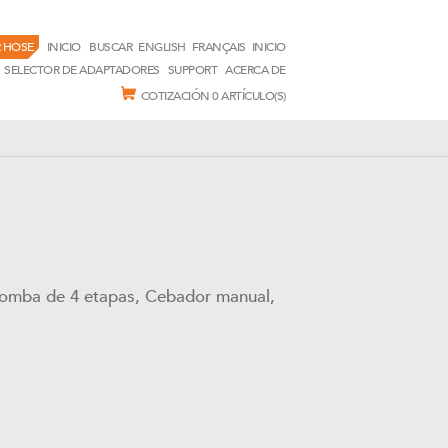
 HOSE
INICIO
BUSCAR
ENGLISH
FRANÇAIS
INICIO
SELECTOR DE ADAPTADORES
SUPPORT
ACERCA DE
COTIZACIÓN
0 ARTÍCULO(S)
Bomba de 4 etapas, Cebador manual,