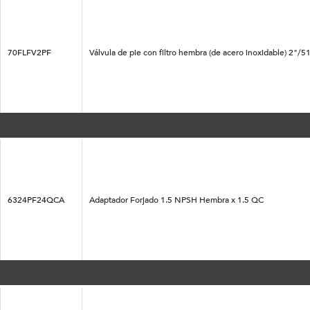
70FLFV2PF
Válvula de pie con filtro hembra (de acero inoxidable) 2
6324PF24QCA
Adaptador Forjado 1.5 NPSH Hembra x 1.5 QC