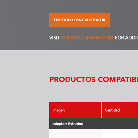
FRICTION LOSS CALCULATOR
VISIT
KNOWYOURHOSE.COM
FOR ADDI
PRODUCTOS COMPATIBL
Imagen
Cantidad:
Adaptors Extruded