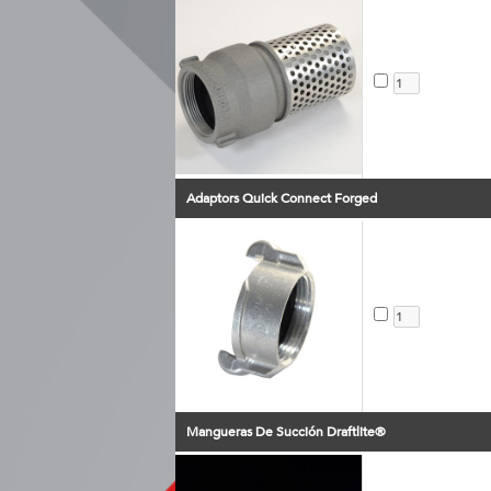
Adaptors Quick Connect Forged
Mangueras De Succión Draftlite®