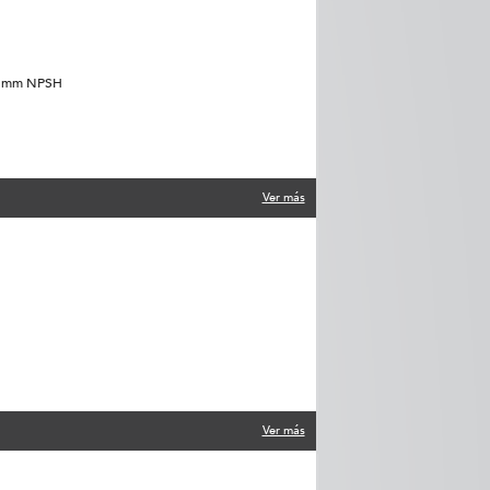
"/51mm NPSH
Ver más
Ver más