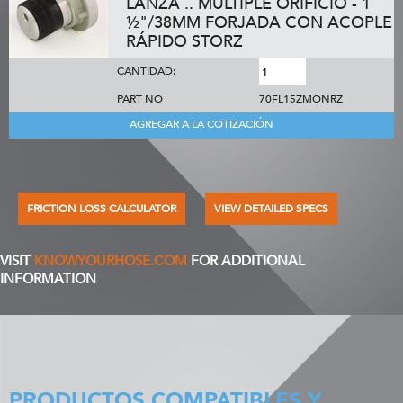
LANZA .. MÚLTIPLE ORIFICIO - 1
½"/38MM FORJADA CON ACOPLE
RÁPIDO STORZ
CANTIDAD:
PART NO
70FL15ZMONRZ
AGREGAR A LA COTIZACIÓN
FRICTION LOSS CALCULATOR
VIEW DETAILED SPECS
VISIT
KNOWYOURHOSE.COM
FOR ADDITIONAL
INFORMATION
PRODUCTOS COMPATIBLES Y