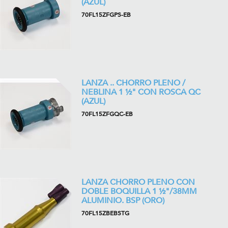
(AZUL)
70FL15ZFGPS-EB
LANZA .. CHORRO PLENO /
NEBLINA 1 ½" CON ROSCA QC
(AZUL)
70FL15ZFGQC-EB
LANZA CHORRO PLENO CON
DOBLE BOQUILLA 1 ½"/38MM
ALUMINIO. BSP (ORO)
70FL15ZBEBSTG