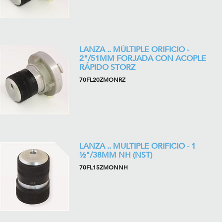
LANZA .. MÚLTIPLE ORIFICIO -
2"/51MM FORJADA CON ACOPLE
RÁPIDO STORZ
70FL20ZMONRZ
LANZA .. MÚLTIPLE ORIFICIO - 1
½"/38MM NH (NST)
70FL15ZMONNH