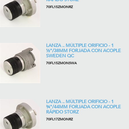
70FL15ZMONRZ
LANZA .. MÚLTIPLE ORIFICIO - 1
½"/38MM FORJADA CON ACOPLE
SWEDEN QC
70FL15ZMONSWA
LANZA .. MÚLTIPLE ORIFICIO - 1
¾"/44MM FORJADA CON ACOPLE
RÁPIDO STORZ
70FL17ZMONRZ